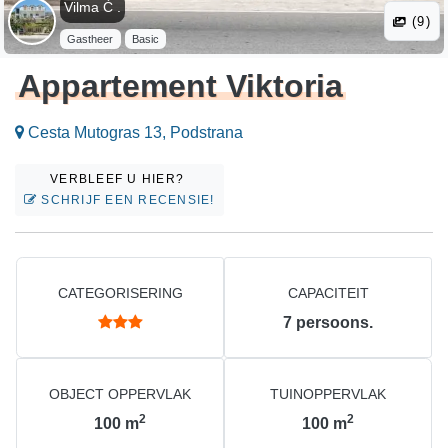
Vilma Ć .
(9)
Gastheer
Basic
Appartement Viktoria
Cesta Mutogras 13, Podstrana
VERBLEEF U HIER?
SCHRIJF EEN RECENSIE!
CATEGORISERING
CAPACITEIT
7
persoons.
OBJECT OPPERVLAK
TUINOPPERVLAK
2
2
100
m
100
m