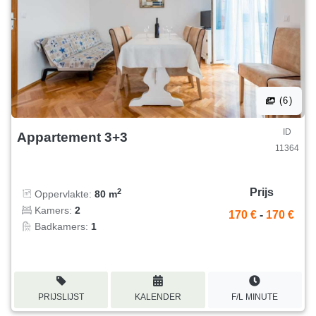
(6)
ID
Appartement 3+3
11364
Prijs
2
Oppervlakte:
80 m
Kamers:
2
170 €
-
170 €
Badkamers:
1
PRIJSLIJST
KALENDER
F/L MINUTE