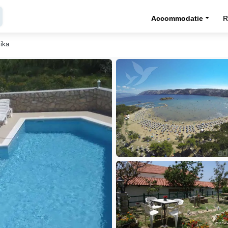
Accommodatie
R
ika