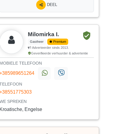
DEEL
Milomirka I.
Gastheer
Premium
Adverteerder sinds 2013.
Geverifieerde verhuurder & advertentie
MOBIELE TELEFOON
+385989651264
TELEFOON
+38551775303
WE SPREKEN
Kroatische, Engelse