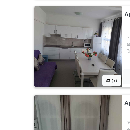
A
(7)
A