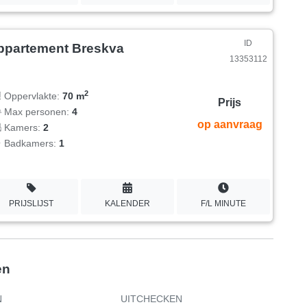
ID
ppartement Breskva
13353112
2
Oppervlakte:
70 m
Prijs
Max personen:
4
op aanvraag
Kamers:
2
Badkamers:
1
PRIJSLIJST
KALENDER
F/L MINUTE
en
N
UITCHECKEN