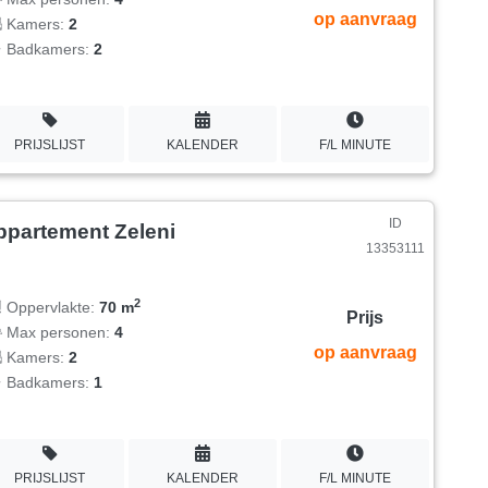
op aanvraag
Kamers:
2
Badkamers:
2
PRIJSLIJST
KALENDER
F/L MINUTE
ID
ppartement Zeleni
13353111
2
Oppervlakte:
70 m
Prijs
Max personen:
4
op aanvraag
Kamers:
2
Badkamers:
1
PRIJSLIJST
KALENDER
F/L MINUTE