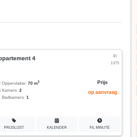
ID
ppartement 4
1375
Prijs
2
Oppervlakte:
70 m
Kamers:
2
op aanvraag
Badkamers:
1
PRIJSLIJST
KALENDER
F/L MINUTE