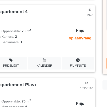
ID
ppartement 4
1376
Prijs
2
Oppervlakte:
70 m
Kamers:
2
op aanvraag
Badkamers:
1
PRIJSLIJST
KALENDER
F/L MINUTE
ID
ppartement Plavi
13353110
2
Oppervlakte:
70 m
Prijs
Max personen:
4