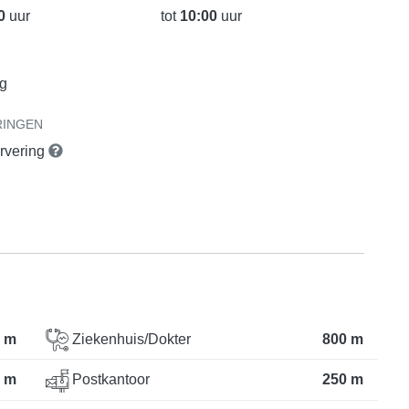
0
uur
tot
10:00
uur
ng
RINGEN
ervering
 m
Ziekenhuis/Dokter
800 m
 m
Postkantoor
250 m