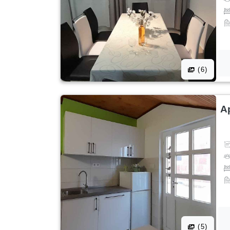
(6)
A
(5)