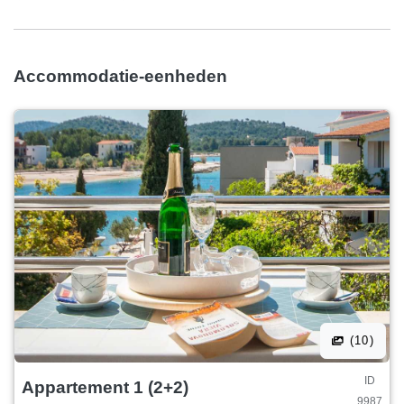
er alles aan doen om u een prettige vakantie te bezorgen.
Welkom in ons huis.
Accommodatie-eenheden
(10)
ID
Appartement 1 (2+2)
9987