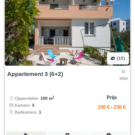
(10)
ID
Appartement 3 (6+2)
9989
Prijs
2
Oppervlakte:
100 m
Kamers:
3
100 €
-
230 €
Badkamers:
1