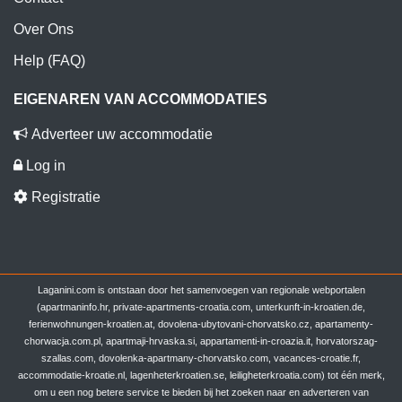
Over Ons
Help (FAQ)
EIGENAREN VAN ACCOMMODATIES
Adverteer uw accommodatie
Log in
Registratie
Laganini.com is ontstaan door het samenvoegen van regionale webportalen
(apartmaninfo.hr, private-apartments-croatia.com, unterkunft-in-kroatien.de,
ferienwohnungen-kroatien.at, dovolena-ubytovani-chorvatsko.cz, apartamenty-
chorwacja.com.pl, apartmaji-hrvaska.si, appartamenti-in-croazia.it, horvatorszag-
szallas.com, dovolenka-apartmany-chorvatsko.com, vacances-croatie.fr,
accommodatie-kroatie.nl, lagenheterkroatien.se, leiligheterkroatia.com) tot één merk,
om u een nog betere service te bieden bij het zoeken naar en adverteren van