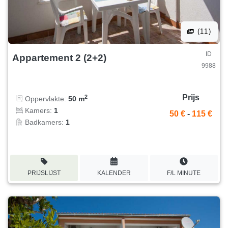
(11)
ID
Appartement 2 (2+2)
9988
Prijs
2
Oppervlakte:
50 m
Kamers:
1
50 €
-
115 €
Badkamers:
1
PRIJSLIJST
KALENDER
F/L MINUTE