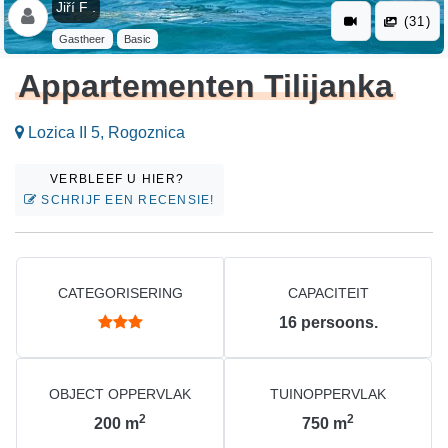
Jiří F .
(31)
Gastheer
Basic
Appartementen Tilijanka
Lozica II 5, Rogoznica
VERBLEEF U HIER?
SCHRIJF EEN RECENSIE!
CATEGORISERING
CAPACITEIT
16
persoons.
OBJECT OPPERVLAK
TUINOPPERVLAK
2
2
200
m
750
m