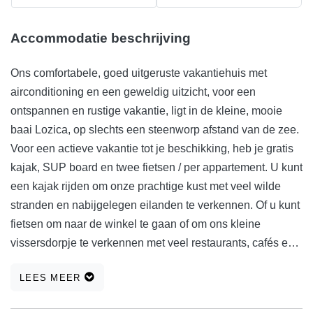
Accommodatie beschrijving
Ons comfortabele, goed uitgeruste vakantiehuis met
airconditioning en een geweldig uitzicht, voor een
ontspannen en rustige vakantie, ligt in de kleine, mooie
baai Lozica, op slechts een steenworp afstand van de zee.
Voor een actieve vakantie tot je beschikking, heb je gratis
kajak, SUP board en twee fietsen / per appartement. U kunt
een kajak rijden om onze prachtige kust met veel wilde
stranden en nabijgelegen eilanden te verkennen. Of u kunt
fietsen om naar de winkel te gaan of om ons kleine
vissersdorpje te verkennen met veel restaurants, cafés en
een bekende haven van nautisch toerisme - Marina Frapa
LEES MEER
en een beroemd zoutmeer "Dragon Eye". Stel je voor, je
wordt wakker, springt in een kristalheldere, turkooisblauwe