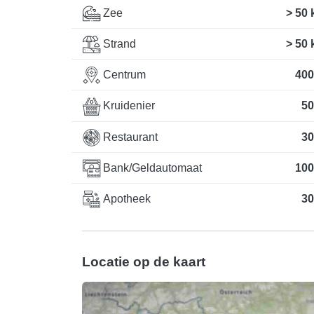
Zee
> 50
Strand
> 50
Centrum
400
Kruidenier
50
Restaurant
30
Bank/Geldautomaat
100
Apotheek
30
Locatie op de kaart