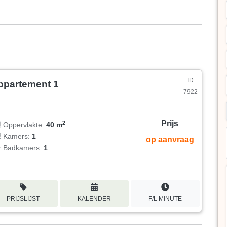
ID
ppartement 1
7922
Prijs
2
Oppervlakte:
40 m
Kamers:
1
op aanvraag
Badkamers:
1
PRIJSLIJST
KALENDER
F/L MINUTE