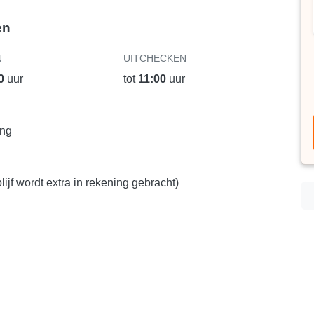
en
N
UITCHECKEN
0
uur
tot
11:00
uur
ing
ijf wordt extra in rekening gebracht)