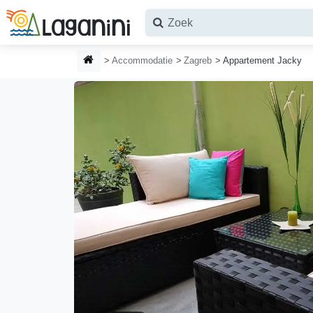
Ga naar hoofdinhoud
STARTPAGINA
Accommodatie
Zagreb
Appartement Jacky