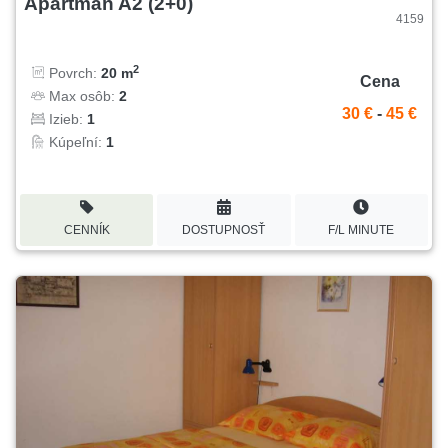
Apartmán A2 (2+0)
4159
2
Povrch:
20 m
Cena
Max osôb:
2
30 €
-
45 €
Izieb:
1
Kúpeľní:
1
CENNÍK
DOSTUPNOSŤ
F/L MINUTE