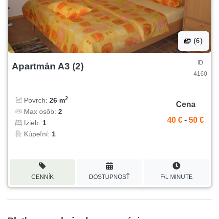
(6)
ID
Apartmán A3 (2)
4160
2
Povrch:
26 m
Cena
Max osôb:
2
40 €
-
50 €
Izieb:
1
Kúpeľní:
1
CENNÍK
DOSTUPNOSŤ
F/L MINUTE