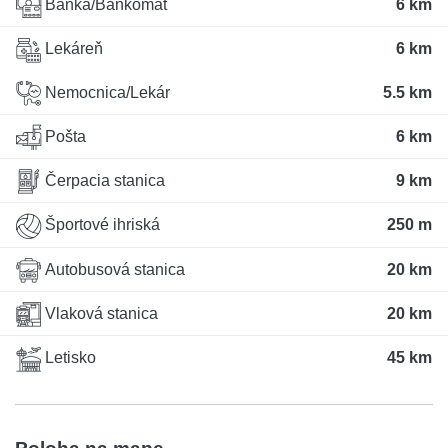
Banka/Bankomat
6 km
Lekáreň
6 km
Nemocnica/Lekár
5.5 km
Pošta
6 km
Čerpacia stanica
9 km
Športové ihriská
250 m
Autobusová stanica
20 km
Vlaková stanica
20 km
Letisko
45 km