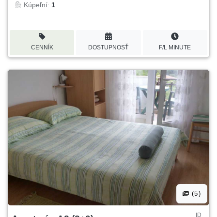
Kúpeľní:
1
CENNÍK
DOSTUPNOSŤ
F/L MINUTE
(5)
ID