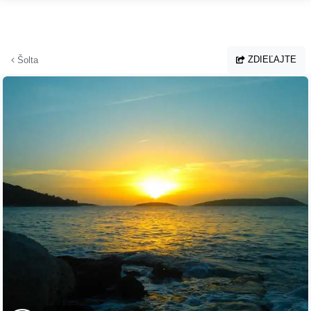
Prejsť na hlavný obsah
ZDIEĽAJTE
Šolta