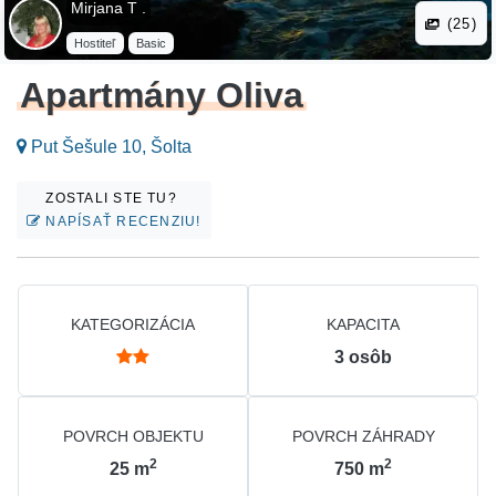
Mirjana T .
(25)
Hostiteľ
Basic
Apartmány Oliva
Put Šešule 10, Šolta
ZOSTALI STE TU?
NAPÍSAŤ RECENZIU!
KATEGORIZÁCIA
KAPACITA
3
osôb
POVRCH OBJEKTU
POVRCH ZÁHRADY
2
2
25
m
750
m