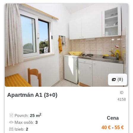
(8)
ID
Apartmán A1 (3+0)
4158
2
Povrch:
25 m
Cena
Max osôb:
3
40 €
-
55 €
Izieb:
2