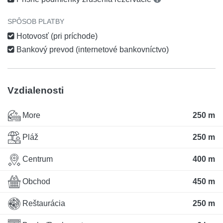
SPÔSOB PLATBY
Hotovosť (pri príchode)
Bankový prevod (internetové bankovníctvo)
Vzdialenosti
More
250 m
Pláž
250 m
Centrum
400 m
Obchod
450 m
Reštaurácia
250 m