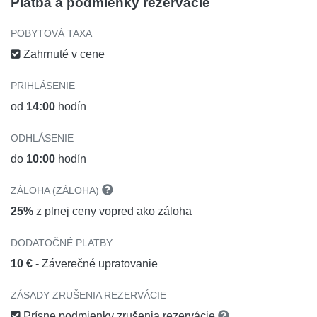
Platba a podmienky rezervácie
POBYTOVÁ TAXA
Zahrnuté v cene
PRIHLÁSENIE
od
14:00
hodín
ODHLÁSENIE
do
10:00
hodín
ZÁLOHA (ZÁLOHA)
25%
z plnej ceny vopred ako záloha
DODATOČNÉ PLATBY
10 €
- Záverečné upratovanie
ZÁSADY ZRUŠENIA REZERVÁCIE
Prísne podmienky zrušenia rezervácie