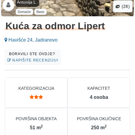
Antonija L .
(28)
Domaćin
Basic
Kuća za odmor Lipert
Havišće 24, Jadranovo
BORAVILI STE OVDJE?
NAPIŠITE RECENZIJU!
KATEGORIZACIJA
KAPACITET
4
osoba
POVRŠINA OBJEKTA
POVRŠINA OKUĆNICE
2
2
51
m
250
m