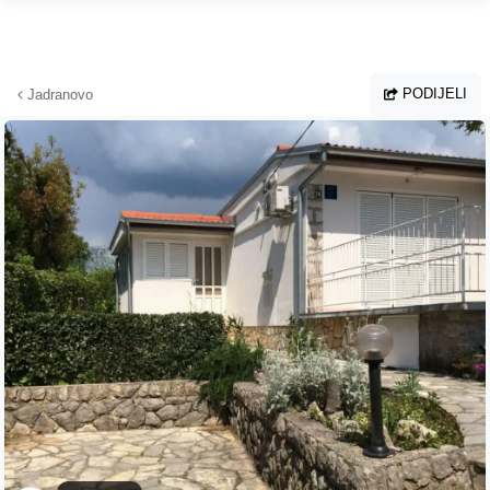
Preskoči na glavni sadržaj
PODIJELI
Jadranovo