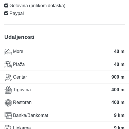
Gotovina (prilikom dolaska)
Paypal
Udaljenosti
More
40 m
Plaža
40 m
Centar
900 m
Trgovina
400 m
Restoran
400 m
Banka/Bankomat
9 km
Ljekarna
9 km