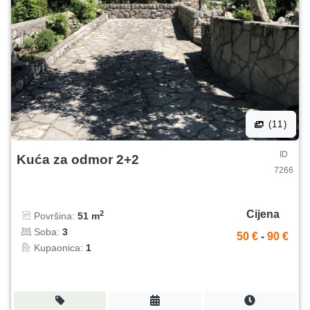
(11)
ID
Kuća za odmor 2+2
7266
Cijena
2
Površina:
51 m
Soba:
3
50 €
-
90 €
Kupaonica:
1