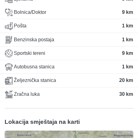
Bolnica/Doktor
9 km
Pošta
1 km
Benzinska postaja
1 km
Sportski tereni
9 km
Autobusna stanica
1 km
Željeznička stanica
20 km
Zračna luka
30 km
Lokacija smještaja na karti