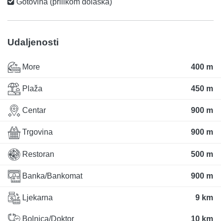
Gotovina (prilikom dolaska)
Udaljenosti
More
400 m
Plaža
450 m
Centar
900 m
Trgovina
900 m
Restoran
500 m
Banka/Bankomat
900 m
Ljekarna
9 km
Bolnica/Doktor
10 km