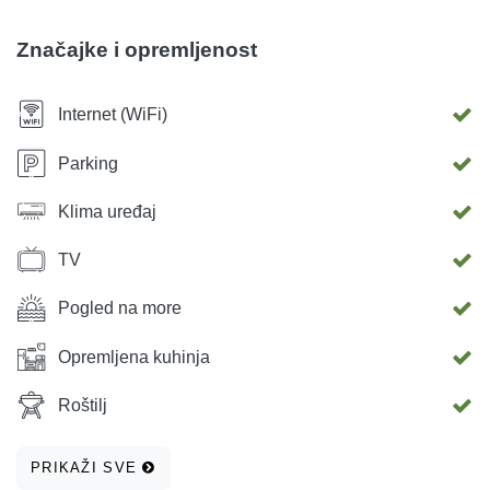
istraživanja lokalne kulture. Uživajte u ponudi restorana,
slastičarnica, caffe barova i događanja koja dodatno
Značajke i opremljenost
obogaćuju vaš boravak. Ovo je vrijeme kada Jadranovo
oživi, nudeći nezaboravno iskustvo ljeta uz more.
Internet (WiFi)
DOBRODOŠLI!
Parking
Klima uređaj
TV
Pogled na more
Opremljena kuhinja
Roštilj
PRIKAŽI SVE