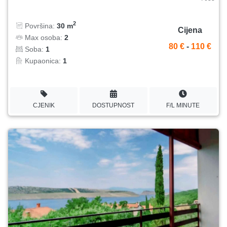
2
Površina:
30 m
Cijena
Max osoba:
2
80 €
-
110 €
Soba:
1
Kupaonica:
1
CJENIK
DOSTUPNOST
F/L MINUTE