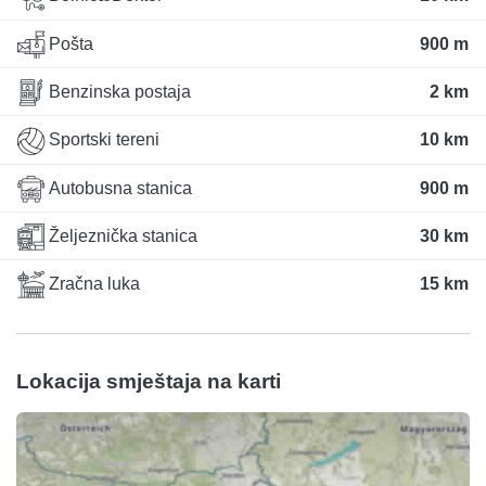
Pošta
900 m
Benzinska postaja
2 km
Sportski tereni
10 km
Autobusna stanica
900 m
Željeznička stanica
30 km
Zračna luka
15 km
Lokacija smještaja na karti