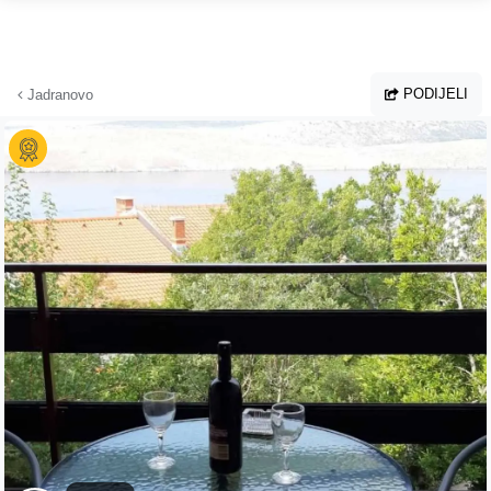
Preskoči na glavni sadržaj
PODIJELI
Jadranovo