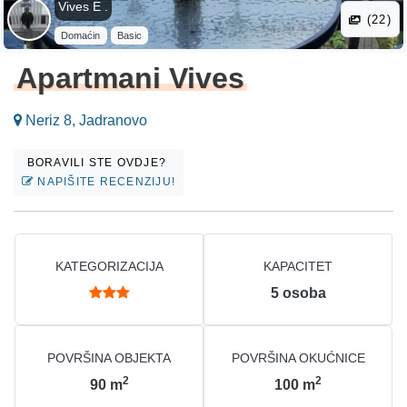
Vives E .
(22)
Domaćin
Basic
Apartmani Vives
Neriz 8, Jadranovo
BORAVILI STE OVDJE?
NAPIŠITE RECENZIJU!
KATEGORIZACIJA
KAPACITET
5
osoba
POVRŠINA OBJEKTA
POVRŠINA OKUĆNICE
2
2
90
m
100
m