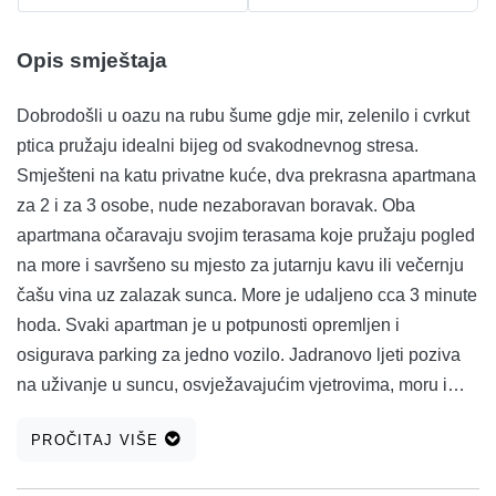
Opis smještaja
Dobrodošli u oazu na rubu šume gdje mir, zelenilo i cvrkut
ptica pružaju idealni bijeg od svakodnevnog stresa.
Smješteni na katu privatne kuće, dva prekrasna apartmana
za 2 i za 3 osobe, nude nezaboravan boravak. Oba
apartmana očaravaju svojim terasama koje pružaju pogled
na more i savršeno su mjesto za jutarnju kavu ili večernju
čašu vina uz zalazak sunca. More je udaljeno cca 3 minute
hoda. Svaki apartman je u potpunosti opremljen i
osigurava parking za jedno vozilo. Jadranovo ljeti poziva
na uživanje u suncu, osvježavajućim vjetrovima, moru i
pješčanim plažama s ljuljačkom u moru, koja je idealna za
PROČITAJ VIŠE
nezaboravne fotografije. Ovo malo mjesto budi se uz
živahnu atmosferu, prepuno aktivnosti, šetnji uz obalu i