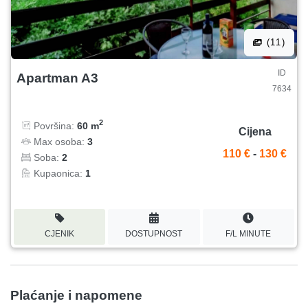
(11)
ID
Apartman A3
7634
2
Površina:
60 m
Cijena
Max osoba:
3
110 €
-
130 €
Soba:
2
Kupaonica:
1
CJENIK
DOSTUPNOST
F/L MINUTE
Plaćanje i napomene