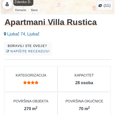
Zdenko D .
(11)
Domaćin
Basic
Apartmani Villa Rustica
Ljubač 74, Ljubač
BORAVILI STE OVDJE?
NAPIŠITE RECENZIJU!
KATEGORIZACIJA
KAPACITET
28
osoba
POVRŠINA OBJEKTA
POVRŠINA OKUĆNICE
2
2
270
m
70
m