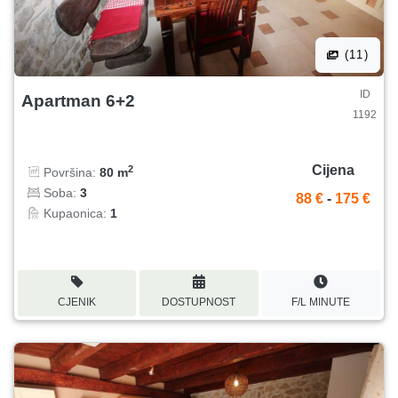
(11)
ID
Apartman 6+2
1192
Cijena
2
Površina:
80 m
Soba:
3
88 €
-
175 €
Kupaonica:
1
CJENIK
DOSTUPNOST
F/L MINUTE