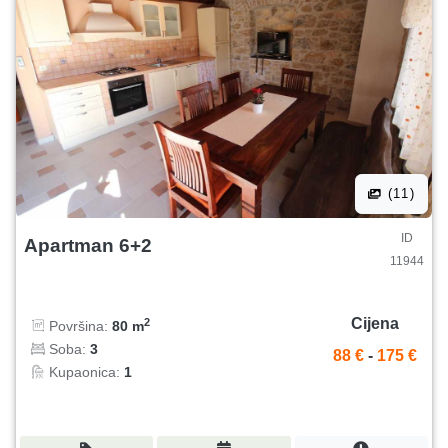
(11)
ID
Apartman 6+2
11944
Cijena
2
Površina:
80 m
Soba:
3
88 €
-
175 €
Kupaonica:
1