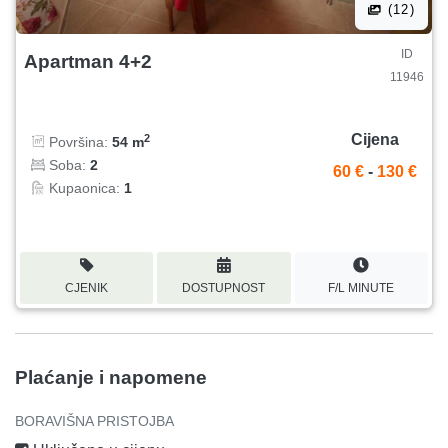
(12)
ID
Apartman 4+2
11946
Cijena
2
Površina:
54 m
Soba:
2
60 €
-
130 €
Kupaonica:
1
CJENIK
DOSTUPNOST
F/L MINUTE
Plaćanje i napomene
BORAVIŠNA PRISTOJBA