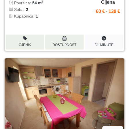
Cijena
2
Površina:
54 m
Soba:
2
60 €
-
130 €
Kupaonica:
1
CJENIK
DOSTUPNOST
F/L MINUTE