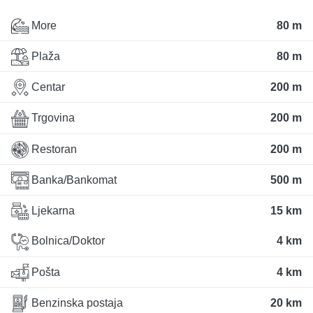
More
80 m
Plaža
80 m
Centar
200 m
Trgovina
200 m
Restoran
200 m
Banka/Bankomat
500 m
Ljekarna
15 km
Bolnica/Doktor
4 km
Pošta
4 km
Benzinska postaja
20 km