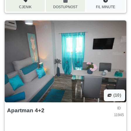
CJENIK
DOSTUPNOST
F/L MINUTE
(10)
ID
Apartman 4+2
11945