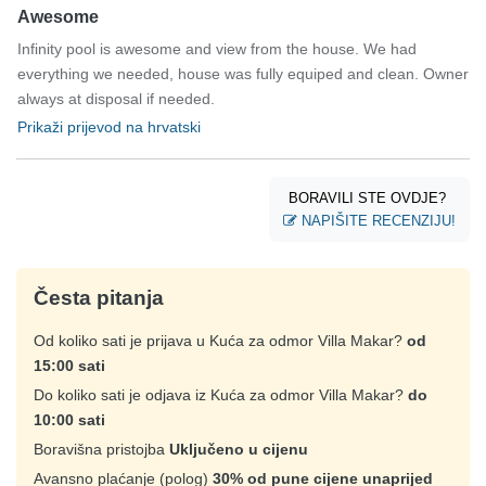
Awesome
Infinity pool is awesome and view from the house. We had
everything we needed, house was fully equiped and clean. Owner
always at disposal if needed.
Prikaži prijevod na hrvatski
BORAVILI STE OVDJE?
NAPIŠITE RECENZIJU!
Česta pitanja
Od koliko sati je prijava u Kuća za odmor Villa Makar?
od
15:00 sati
Do koliko sati je odjava iz Kuća za odmor Villa Makar?
do
10:00 sati
Boravišna pristojba
Uključeno u cijenu
Avansno plaćanje (polog)
30% od pune cijene unaprijed