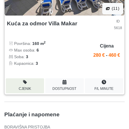
(11)
ID
Kuća za odmor Villa Makar
5618
2
Površina:
160 m
Cijena
Max osoba:
6
280 €
-
460 €
Soba:
3
Kupaonica:
3
CJENIK
DOSTUPNOST
F/L MINUTE
Plaćanje i napomene
BORAVIŠNA PRISTOJBA