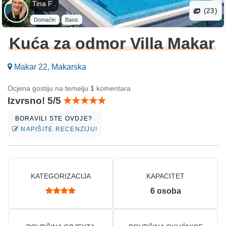
Tina F .
(23)
Domaćin
Basic
Kuća za odmor Villa Makar
Makar 22, Makarska
Ocjena gostiju na temelju
1
komentara
Izvrsno! 5/5
BORAVILI STE OVDJE?
NAPIŠITE RECENZIJU!
KATEGORIZACIJA
KAPACITET
6
osoba