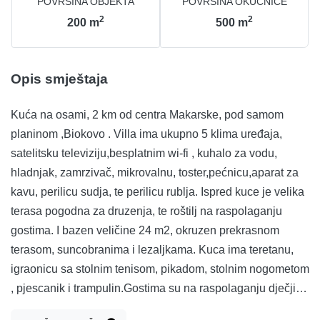
POVRŠINA OBJEKTA
POVRŠINA OKUĆNICE
2
2
200
m
500
m
Opis smještaja
Kuća na osami, 2 km od centra Makarske, pod samom
planinom ,Biokovo . Villa ima ukupno 5 klima uređaja,
satelitsku televiziju,besplatnim wi-fi , kuhalo za vodu,
hladnjak, zamrzivač, mikrovalnu, toster,pećnicu,aparat za
kavu, perilicu sudja, te perilicu rublja. Ispred kuce je velika
terasa pogodna za druzenja, te roštilj na raspolaganju
gostima. I bazen veličine 24 m2, okruzen prekrasnom
terasom, suncobranima i lezaljkama. Kuca ima teretanu,
igraonicu sa stolnim tenisom, pikadom, stolnim nogometom
, pjescanik i trampulin.Gostima su na raspolaganju dječji
krevetić te hranilica besplatno. Gosti po dolasku imaju