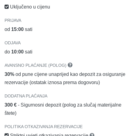
Uključeno u cijenu
PRIJAVA
od
15:00
sati
ODJAVA
do
10:00
sati
AVANSNO PLAĆANJE (POLOG)
30%
od pune cijene unaprijed kao depozit za osiguranje
rezervacije (ostatak iznosa prema dogovoru)
DODATNA PLAĆANJA
300 €
- Sigurnosni depozit (polog za slučaj materijalne
štete)
POLITIKA OTKAZIVANJA REZERVACIJE
Striktni uvjeti otkazivanja rezervacije