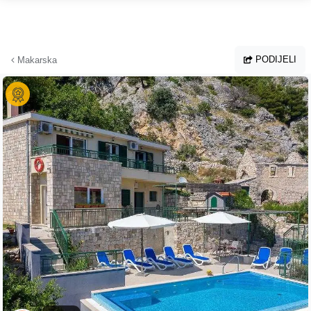
Preskoči na glavni sadržaj
PODIJELI
Makarska