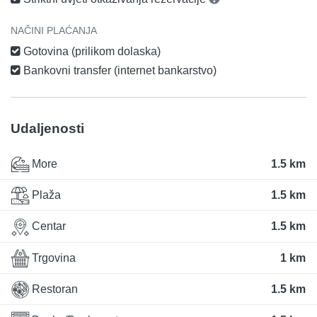
NAČINI PLAĆANJA
Gotovina (prilikom dolaska)
Bankovni transfer (internet bankarstvo)
Udaljenosti
More
1.5 km
Plaža
1.5 km
Centar
1.5 km
Trgovina
1 km
Restoran
1.5 km