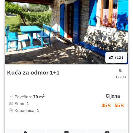
(12)
ID
Kuća za odmor 1+1
12288
Cijena
2
Površina:
70 m
Soba:
1
45 €
-
55 €
Kupaonica:
1