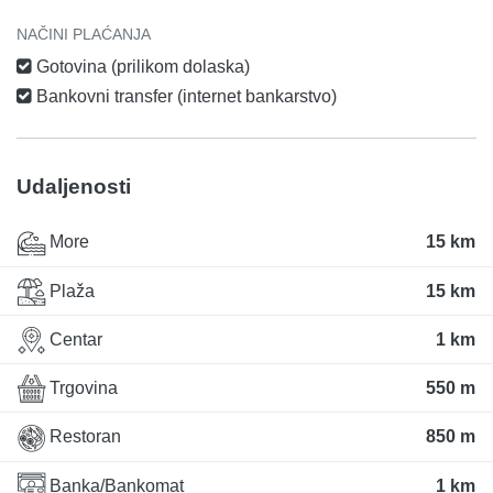
NAČINI PLAĆANJA
Gotovina (prilikom dolaska)
Bankovni transfer (internet bankarstvo)
Udaljenosti
More
15 km
Plaža
15 km
Centar
1 km
Trgovina
550 m
Restoran
850 m
Banka/Bankomat
1 km