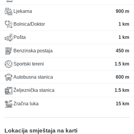
Ljekarna
900 m
Bolnica/Doktor
1 km
Pošta
1 km
Benzinska postaja
450 m
Sportski tereni
1.5 km
Autobusna stanica
600 m
Željeznička stanica
1.5 km
Zračna luka
15 km
Lokacija smještaja na karti