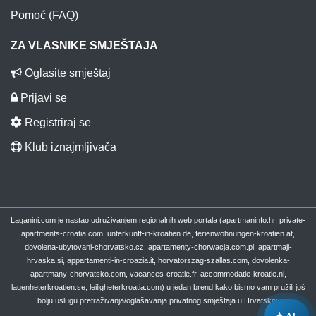
Pomoć (FAQ)
ZA VLASNIKE SMJEŠTAJA
Oglasite smještaj
Prijavi se
Registriraj se
Klub iznajmljivača
Laganini.com je nastao udruživanjem regionalnih web portala (apartmaninfo.hr, private-
apartments-croatia.com, unterkunft-in-kroatien.de, ferienwohnungen-kroatien.at,
dovolena-ubytovani-chorvatsko.cz, apartamenty-chorwacja.com.pl, apartmaji-
hrvaska.si, appartamenti-in-croazia.it, horvatorszag-szallas.com, dovolenka-
apartmany-chorvatsko.com, vacances-croatie.fr, accommodatie-kroatie.nl,
lagenheterkroatien.se, leiligheterkroatia.com) u jedan brend kako bismo vam pružili još
bolju uslugu pretraživanja/oglašavanja privatnog smještaja u Hrvatskoj.