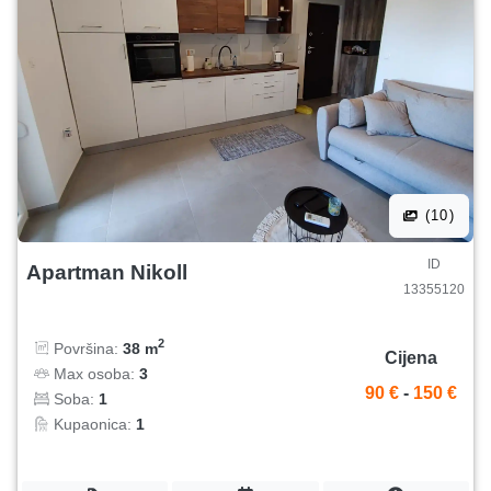
(10)
ID
Apartman Nikoll
13355120
2
Površina:
38 m
Cijena
Max osoba:
3
90 €
-
150 €
Soba:
1
Kupaonica:
1