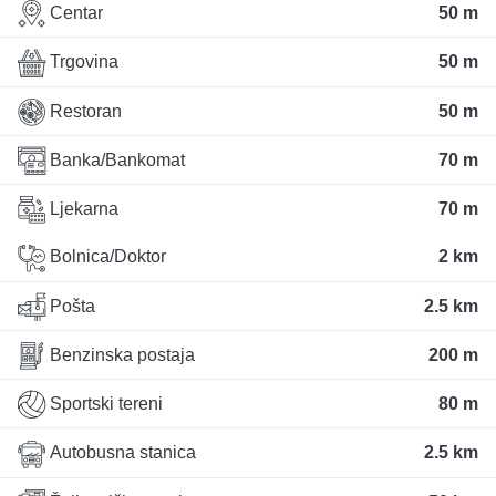
Centar
50 m
Trgovina
50 m
Restoran
50 m
Banka/Bankomat
70 m
Ljekarna
70 m
Bolnica/Doktor
2 km
Pošta
2.5 km
Benzinska postaja
200 m
Sportski tereni
80 m
Autobusna stanica
2.5 km