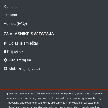
Kontakt
O nama
Pomoć (FAQ)
ZA VLASNIKE SMJEŠTAJA
Oglasite smještaj
Prijavi se
Registriraj se
Klub iznajmljivača
Laganini.com je nastao udruživanjem regionalnih web portala (apartmaninfo.hr, private-
apartments-croatia.com, unterkunft-in-kroatien.de, ferienwohnungen-kroatien.at,
dovolena-ubytovani-chorvatsko.cz, apartamenty-chorwacja.com.pl, apartmaji-
hrvaska.si, appartamenti-in-croazia.it, horvatorszag-szallas.com, dovolenka-