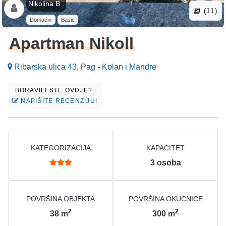
Nikolina B .
(11)
Domaćin
Basic
Apartman Nikoll
Ribarska ulica 43, Pag - Kolan i Mandre
BORAVILI STE OVDJE?
NAPIŠITE RECENZIJU!
KATEGORIZACIJA
KAPACITET
3
osoba
POVRŠINA OBJEKTA
POVRŠINA OKUĆNICE
2
2
38
m
300
m