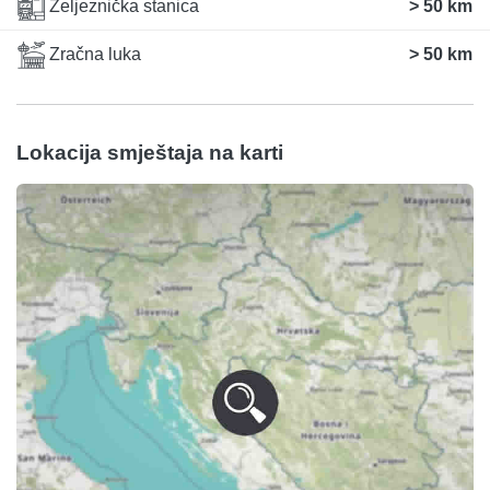
Željeznička stanica
> 50 km
Zračna luka
> 50 km
Lokacija smještaja na karti