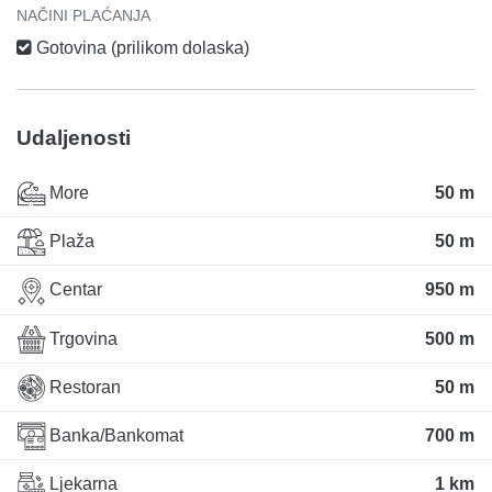
NAČINI PLAĆANJA
Gotovina (prilikom dolaska)
Udaljenosti
More
50 m
Plaža
50 m
Centar
950 m
Trgovina
500 m
Restoran
50 m
Banka/Bankomat
700 m
Ljekarna
1 km