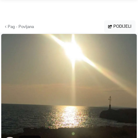
Preskoči na glavni sadržaj
PODIJELI
Pag - Povljana