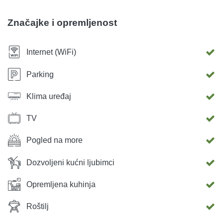
dobrodošli te se dodatno naplaćuju 5 Eura po danu.
Apartman će Vas dočekati savršeno čist te namješten
Značajke i opremljenost
posteljinom i ručnikom za svaku osobu. Apartman je
rezerviran uplatom akontacije . Ukoliko imate bilo kakva
Internet (WiFi)
pitanja stojimo Vam na raspolaganju.
Parking
Klima uređaj
TV
Pogled na more
Dozvoljeni kućni ljubimci
Opremljena kuhinja
Roštilj