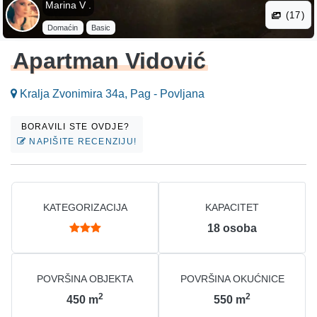
Marina V .
(17)
Domaćin
Basic
Apartman Vidović
Kralja Zvonimira 34a, Pag - Povljana
BORAVILI STE OVDJE?
NAPIŠITE RECENZIJU!
KATEGORIZACIJA
KAPACITET
18
osoba
POVRŠINA OBJEKTA
POVRŠINA OKUĆNICE
2
2
450
m
550
m