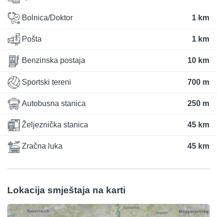
Bolnica/Doktor
1 km
Pošta
1 km
Benzinska postaja
10 km
Sportski tereni
700 m
Autobusna stanica
250 m
Željeznička stanica
45 km
Zračna luka
45 km
Lokacija smještaja na karti