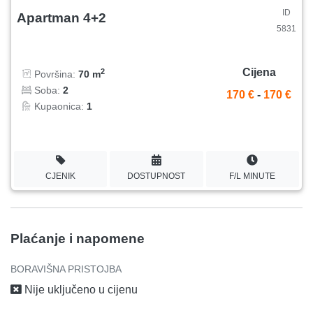
ID
Apartman 4+2
5831
Cijena
2
Površina:
70 m
Soba:
2
170 €
-
170 €
Kupaonica:
1
CJENIK
DOSTUPNOST
F/L MINUTE
Plaćanje i napomene
BORAVIŠNA PRISTOJBA
Nije uključeno u cijenu