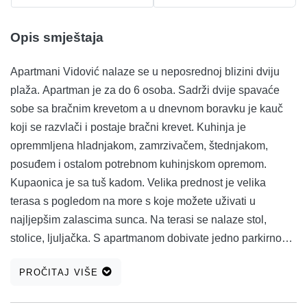
Opis smještaja
Apartmani Vidović nalaze se u neposrednoj blizini dviju
plaža. Apartman je za do 6 osoba. Sadrži dvije spavaće
sobe sa bračnim krevetom a u dnevnom boravku je kauč
koji se razvlači i postaje bračni krevet. Kuhinja je
opremmljena hladnjakom, zamrzivačem, štednjakom,
posuđem i ostalom potrebnom kuhinjskom opremom.
Kupaonica je sa tuš kadom. Velika prednost je velika
terasa s pogledom na more s koje možete uživati u
najljepšim zalascima sunca. Na terasi se nalaze stol,
stolice, ljuljačka. S apartmanom dobivate jedno parkirno
mjesto (1 Automobil).Dodatno parkirno mjesto se
PROČITAJ VIŠE
naplaćuje. Klima se plaća dodatno ukoliko je gostu
potrebna (5 Eura / dnevno). Mali kućni ljubimci su