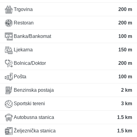
Trgovina
200 m
Restoran
200 m
Banka/Bankomat
100 m
Ljekarna
150 m
Bolnica/Doktor
200 m
Pošta
100 m
Benzinska postaja
2 km
Sportski tereni
3 km
Autobusna stanica
1.5 km
Željeznička stanica
1.5 km