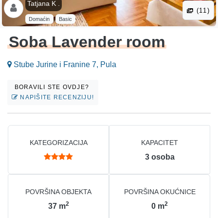
Tatjana K .
(11)
Domaćin
Basic
Soba Lavender room
Stube Jurine i Franine 7, Pula
BORAVILI STE OVDJE?
NAPIŠITE RECENZIJU!
KATEGORIZACIJA
KAPACITET
3
osoba
POVRŠINA OBJEKTA
POVRŠINA OKUĆNICE
2
2
37
m
0
m