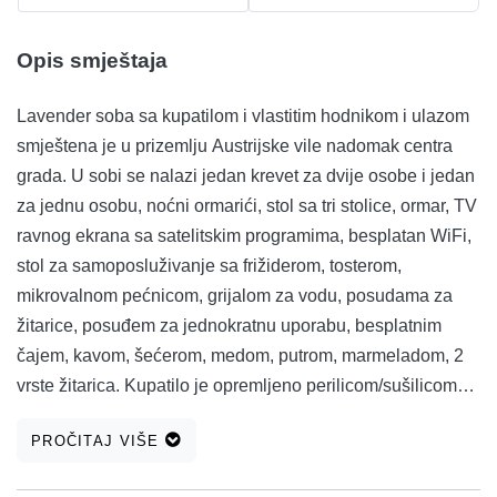
Opis smještaja
Lavender soba sa kupatilom i vlastitim hodnikom i ulazom
smještena je u prizemlju Austrijske vile nadomak centra
grada. U sobi se nalazi jedan krevet za dvije osobe i jedan
za jednu osobu, noćni ormarići, stol sa tri stolice, ormar, TV
ravnog ekrana sa satelitskim programima, besplatan WiFi,
stol za samoposluživanje sa frižiderom, tosterom,
mikrovalnom pećnicom, grijalom za vodu, posudama za
žitarice, posuđem za jednokratnu uporabu, besplatnim
čajem, kavom, šećerom, medom, putrom, marmeladom, 2
vrste žitarica. Kupatilo je opremljeno perilicom/sušilicom
rublja, ručnicima, fenom, šamponom, sapunom, toalet
PROČITAJ VIŠE
papirom, vrećicama za higijenske uloške, higijenskim
plastičnim čašama. Smještaj ne uključuje kuhinju.