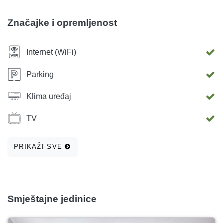
Besplatno javno parkirno mjesto osigurano je ispred
zgrade.
Značajke i opremljenost
Internet (WiFi)
Parking
Klima uređaj
TV
PRIKAŽI SVE
Smještajne jedinice