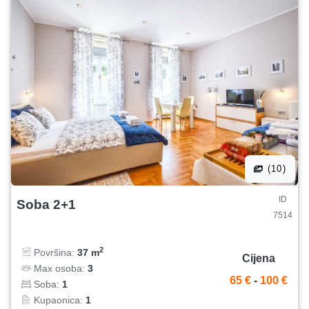
(10)
ID
Soba 2+1
7514
2
Površina:
37 m
Cijena
Max osoba:
3
65 €
-
100 €
Soba:
1
Kupaonica:
1