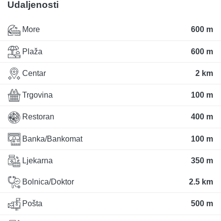
Udaljenosti
More
600 m
Plaža
600 m
Centar
2 km
Trgovina
100 m
Restoran
400 m
Banka/Bankomat
100 m
Ljekarna
350 m
Bolnica/Doktor
2.5 km
Pošta
500 m