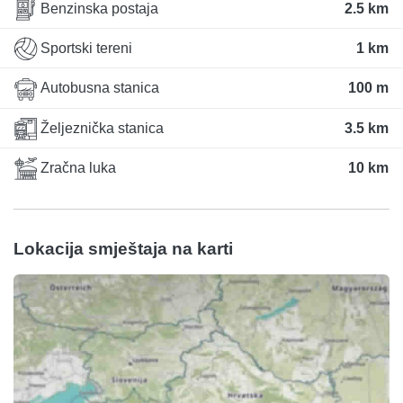
Benzinska postaja
2.5 km
Sportski tereni
1 km
Autobusna stanica
100 m
Željeznička stanica
3.5 km
Zračna luka
10 km
Lokacija smještaja na karti