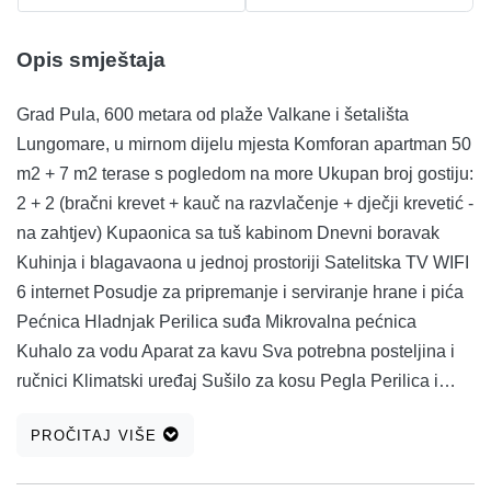
Opis smještaja
Grad Pula, 600 metara od plaže Valkane i šetališta
Lungomare, u mirnom dijelu mjesta Komforan apartman 50
m2 + 7 m2 terase s pogledom na more Ukupan broj gostiju:
2 + 2 (bračni krevet + kauč na razvlačenje + dječji krevetić -
na zahtjev) Kupaonica sa tuš kabinom Dnevni boravak
Kuhinja i blagavaona u jednoj prostoriji Satelitska TV WIFI
6 internet Posudje za pripremanje i serviranje hrane i pića
Pećnica Hladnjak Perilica suđa Mikrovalna pećnica
Kuhalo za vodu Aparat za kavu Sva potrebna posteljina i
ručnici Klimatski uređaj Sušilo za kosu Pegla Perilica i
sušilica rublja na upit Pušenje je dozvoljeno na terasi
PROČITAJ VIŠE
Kućni ljubimci nisu dozvoljeni