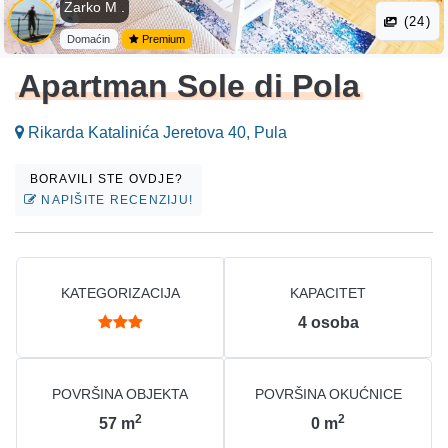
Zarko M .
(24)
Domaćin
Premium
Apartman Sole di Pola
Rikarda Katalinića Jeretova 40, Pula
BORAVILI STE OVDJE?
NAPIŠITE RECENZIJU!
KATEGORIZACIJA
KAPACITET
4
osoba
POVRŠINA OBJEKTA
POVRŠINA OKUĆNICE
2
2
57
m
0
m