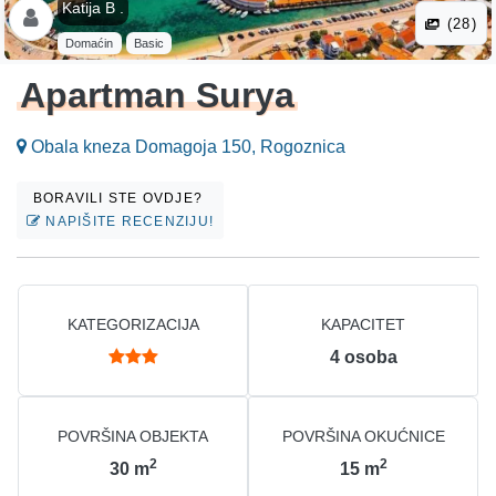
Katija B .
(28)
Domaćin
Basic
Apartman Surya
Obala kneza Domagoja 150, Rogoznica
BORAVILI STE OVDJE?
NAPIŠITE RECENZIJU!
KATEGORIZACIJA
KAPACITET
4
osoba
POVRŠINA OBJEKTA
POVRŠINA OKUĆNICE
2
2
30
m
15
m