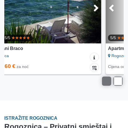
5/5
Apartmani Tomo
Rogoznica
75 €
Cijena od
za noć
ISTRAŽITE ROGOZNICA
Rogoznica – Privatni smještaj i