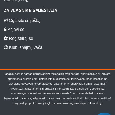
ZA VLASNIKE SMJEŠTAJA
Oglasite smještaj
Prijavi se
Registriraj se
Klub iznajmljivača
Laganini.com je nastao udruživanjem regionalnih web portala (apartmaninfo.hr, private-
apartments-croatia.com, unterkunft-in-kroatien.de, ferienwohnungen-kroatien.at,
dovolena-ubytovani-chorvatsko.cz, apartamenty-chorwacja.com.pl, apartmaji-
hrvaska.si, appartamenti-in-croazia.it, horvatorszag-szallas.com, dovolenka-
apartmany-chorvatsko.com, vacances-croatie.fr, accommodatie-kroatie.nl,
lagenheterkroatien.se, leiligheterkroatia.com) u jedan brend kako bismo vam pružili još
bolju uslugu pretraživanja/oglašavanja privatnog smještaja u Hrvatskoj.