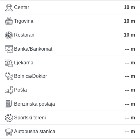
Centar
10 m
Trgovina
10 m
Restoran
10 m
Banka/Bankomat
--- m
Ljekarna
--- m
Bolnica/Doktor
--- m
Pošta
--- m
Benzinska postaja
--- m
Sportski tereni
--- m
Autobusna stanica
--- m