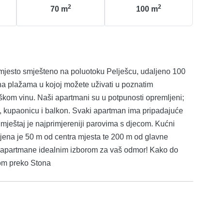
2
2
70
m
100
m
na plažama u kojoj možete uživati u poznatim
punosti opremljeni;
, kupaonicu i balkon. Svaki apartman ima pripadajuće
nom preko Stona