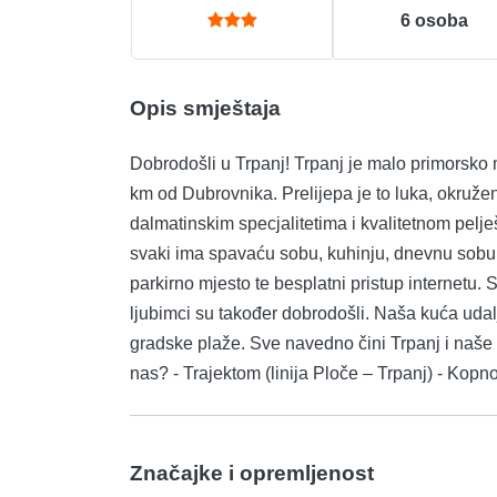
6
osoba
Opis smještaja
Dobrodošli u Trpanj! Trpanj je malo primorsko mjesto smješteno na poluotoku Pelješcu, udaljeno 100
km od Dubrovnika. Prelijepa je to luka, okruže
dalmatinskim specjalitetima i kvalitetnom pelješkom vinu. Naši apartmani su u pot
svaki ima spavaću sobu, kuhinju, dnevnu sobu
parkirno mjesto te besplatni pristup internetu. Smještaj je najprimjereniji parovima s djecom. Kućni
ljubimci su također dobrodošli. Naša kuća udaljena je 50 m od centra mjesta te 200 m od glavne
gradske plaže. Sve navedno čini Trpanj i naše apartmane idealnim izborom za vaš odmor! Kako do
nas? - Trajektom (linija Ploče – Trpanj) - Kop
Značajke i opremljenost