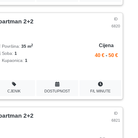
ID
partman 2+2
6820
Cijena
2
Površina:
35 m
Soba:
1
40 €
-
50 €
Kupaonica:
1
CJENIK
DOSTUPNOST
F/L MINUTE
ID
partman 2+2
6821