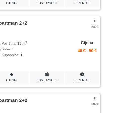
CJENIK
DOSTUPNOST
F/L MINUTE
ID
partman 2+2
6823
Cijena
2
Površina:
35 m
Soba:
1
40 €
-
50 €
Kupaonica:
1
CJENIK
DOSTUPNOST
F/L MINUTE
ID
partman 2+2
6824