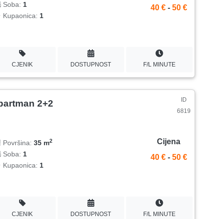
Soba:
1
40 €
-
50 €
Kupaonica:
1
CJENIK
DOSTUPNOST
F/L MINUTE
ID
partman 2+2
6819
Cijena
2
Površina:
35 m
Soba:
1
40 €
-
50 €
Kupaonica:
1
CJENIK
DOSTUPNOST
F/L MINUTE