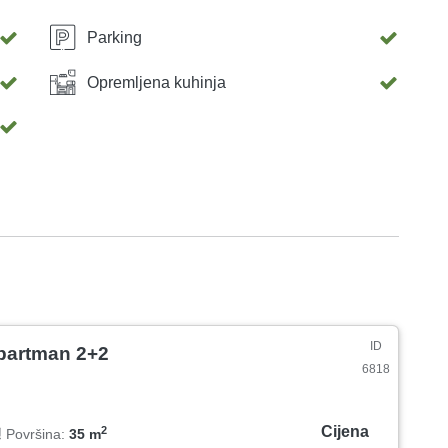
Parking
Opremljena kuhinja
ID
partman 2+2
6818
Cijena
2
Površina:
35 m