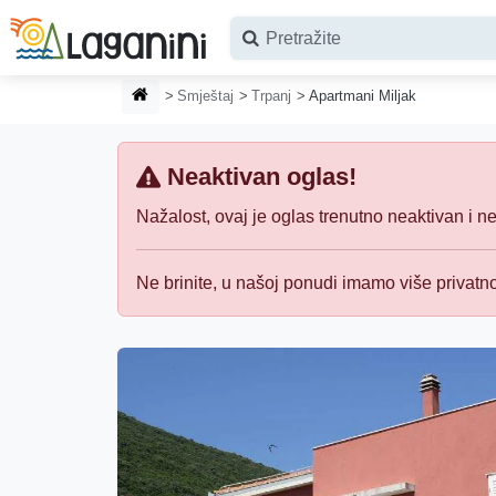
Preskoči na glavni sadržaj
POČETNA STRANICA
Smještaj
Trpanj
Apartmani Miljak
Neaktivan oglas!
Nažalost, ovaj je oglas trenutno neaktivan i n
Ne brinite, u našoj ponudi imamo više privat