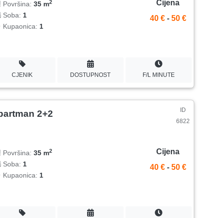
Cijena
2
Površina:
35 m
Soba:
1
40 €
-
50 €
Kupaonica:
1
CJENIK
DOSTUPNOST
F/L MINUTE
ID
partman 2+2
6822
Cijena
2
Površina:
35 m
Soba:
1
40 €
-
50 €
Kupaonica:
1