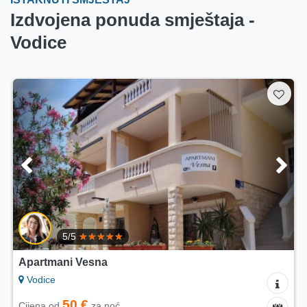
Izdvojena ponuda smještaja -
Vodice
5/5
Apartmani Vesna
Vodice
50 €
Cijena od
za noć