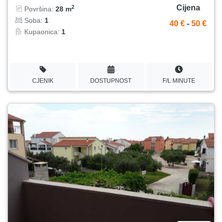
Cijena
2
Površina:
28 m
Soba:
1
40 €
-
50 €
Kupaonica:
1
CJENIK
DOSTUPNOST
F/L MINUTE