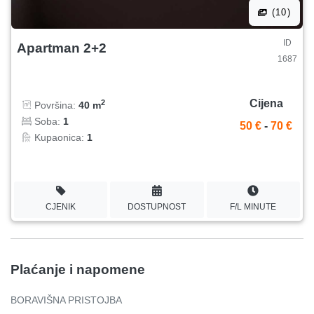
(10)
ID
Apartman 2+2
1687
Cijena
2
Površina:
40 m
Soba:
1
50 €
-
70 €
Kupaonica:
1
CJENIK
DOSTUPNOST
F/L MINUTE
Plaćanje i napomene
BORAVIŠNA PRISTOJBA