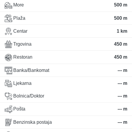
More
500 m
Plaža
500 m
Centar
1 km
Trgovina
450 m
Restoran
450 m
Banka/Bankomat
--- m
Ljekarna
--- m
Bolnica/Doktor
--- m
Pošta
--- m
Benzinska postaja
--- m