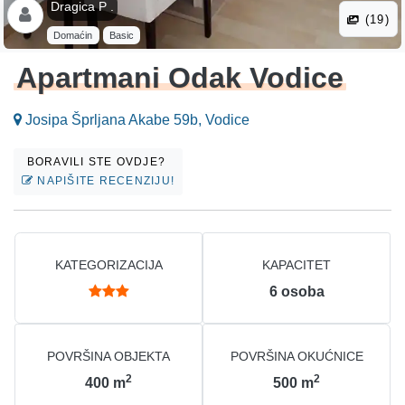
Dragica P .
(19)
Domaćin
Basic
Apartmani Odak Vodice
Josipa Šprljana Akabe 59b, Vodice
BORAVILI STE OVDJE?
NAPIŠITE RECENZIJU!
KATEGORIZACIJA
KAPACITET
6
osoba
POVRŠINA OBJEKTA
POVRŠINA OKUĆNICE
2
2
400
m
500
m