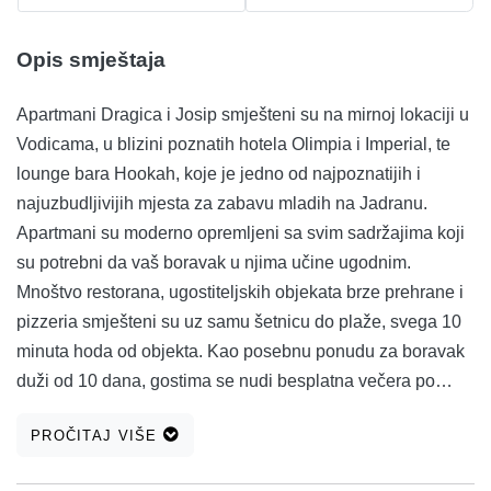
Opis smještaja
Apartmani Dragica i Josip smješteni su na mirnoj lokaciji u
Vodicama, u blizini poznatih hotela Olimpia i Imperial, te
lounge bara Hookah, koje je jedno od najpoznatijih i
najuzbudljivijih mjesta za zabavu mladih na Jadranu.
Apartmani su moderno opremljeni sa svim sadržajima koji
su potrebni da vaš boravak u njima učine ugodnim.
Mnoštvo restorana, ugostiteljskih objekata brze prehrane i
pizzeria smješteni su uz samu šetnicu do plaže, svega 10
minuta hoda od objekta. Kao posebnu ponudu za boravak
duži od 10 dana, gostima se nudi besplatna večera po
njihovom izboru: riba ili meso s roštilja uz domaće vino i
PROČITAJ VIŠE
rakiju. Mogućnost prijevoza iz / do zračne luke uz
nadoplatu. Gostima je na raspolaganju besplatno privatno