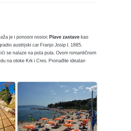
laža je i ponosni nosioc
Plave zastave
kao
zgradio austrijski car Franjo Josip I. 1885.
 Ičići se nalaze na pola puta. Ovom romantičnom
edu na otoke Krk i Cres. Pronađite idealan