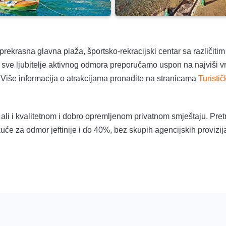
rekrasna glavna plaža, športsko-rekracijski centar sa različitim
Za sve ljubitelje aktivnog odmora preporučamo uspon na najviši v
 Više informacija o atrakcijama pronađite na stranicama
Turistič
i i kvalitetnom i dobro opremljenom privatnom smještaju. Pretra
kuće za odmor jeftinije i do 40%, bez skupih agencijskih provizija