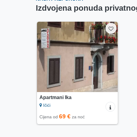
Izdvojena ponuda privatnog
Apartmani Ika
Ičići
69 €
Cijena od
za noć