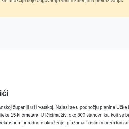
čkih atrakcija koje odgovaraju vašim kriterijima pretraživanja.
ići
skoj županiji u Hrvatskoj. Nalazi se u podnožju planine Učke i d
jeke 15 kilometara. U Ičićima živi oko 800 stanovnika, koji se b
e prekrasnom prirodnom okruženju, plažama i čistim morem turiz