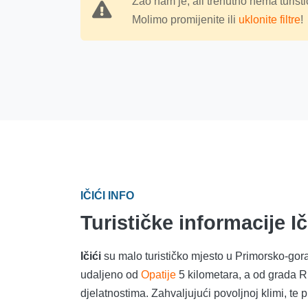
Žao nam je, ali trenutno nema turisti
Molimo promijenite ili
uklonite filtre
!
IČIĆI INFO
Turističke informacije Ič
Ičići
su malo turističko mjesto u Primorsko-goran
udaljeno od
Opatije
5 kilometara, a od grada Ri
djelatnostima. Zahvaljujući povoljnoj klimi, t