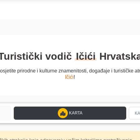
Turistički vodič
Ičići
Hrvatsk
e i posjetite prirodne i kulturne znamenitosti, događaje i turistič
Ičići
!
KARTA
KA