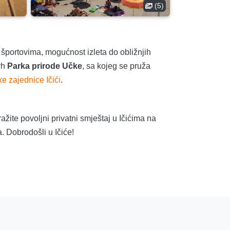
(5)
 športovima, mogućnost izleta do obližnjih
rh
Parka prirode Učke
, sa kojeg se pruža
ke zajednice Ičići
.
žite povoljni privatni smještaj u Ičićima na
. Dobrodošli u Ičiće!