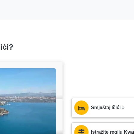
ići?
Smještaj Ičići
Istražite regiju Kva