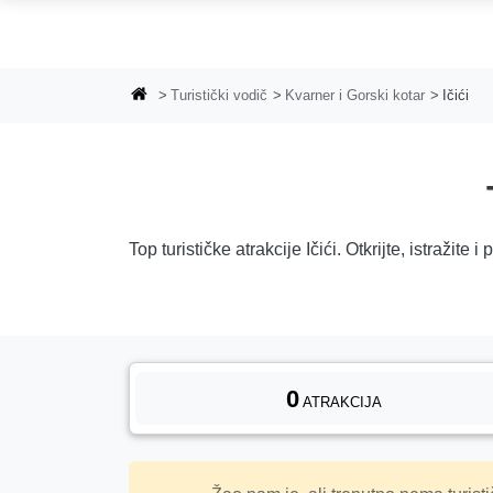
Preskoči na glavni sadržaj
Turistički vodič
Kvarner i Gorski kotar
Ičići
Top turističke atrakcije Ičići. Otkrijte, istražit
0
ATRAKCIJA