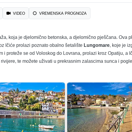
VIDEO
VREMENSKA PROGNOZA
aža, koja je djelomično betonska, a djelomično pješčana. Ova p
oz Ičiće prolazi poznato obalno šetalište
Lungomare
, koje je i
m i proteže se od Voloskog do Lovrana, prolazi kroz Opatiju, a
 rivijere, te možete uživati u prekrasnim zalascima sunca i pogl