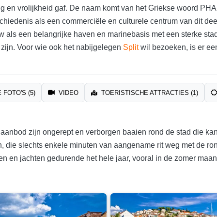
ng en vrolijkheid gaf. De naam komt van het Griekse woord PHA
chiedenis als een commerciële en culturele centrum van dit deel
w als een belangrijke haven en marinebasis met een sterke stad
ijn. Voor wie ook het nabijgelegen
Split
wil bezoeken, is er ee
 FOTO'S (5)
VIDEO
TOERISTISCHE ATTRACTIES (1)
 aanbod zijn ongerept en verborgen baaien rond de stad die kan
n, die slechts enkele minuten van aangename rit weg met de ron
ten en jachten gedurende het hele jaar, vooral in de zomer ma
.