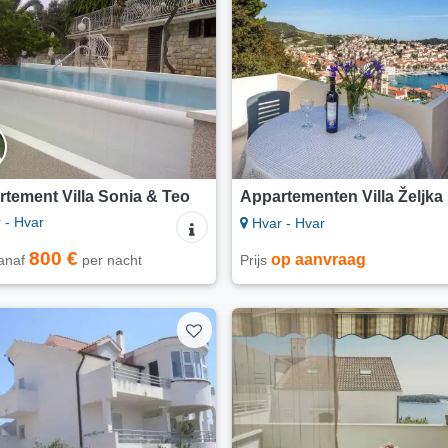
tement Villa Sonia & Teo
Appartementen Villa Željka
 - Hvar
Hvar - Hvar
800 €
op aanvraag
vanaf
per nacht
Prijs