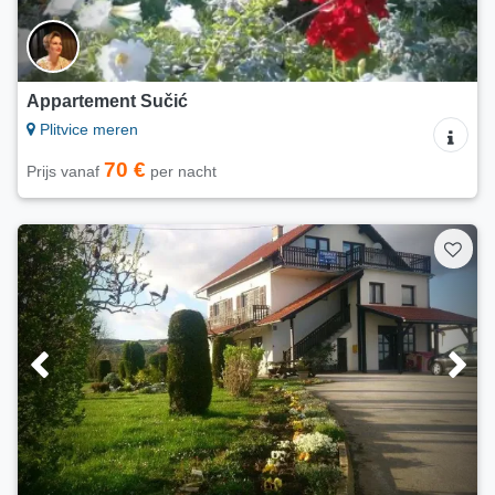
Appartement Sučić
Plitvice meren
70 €
Prijs vanaf
per nacht