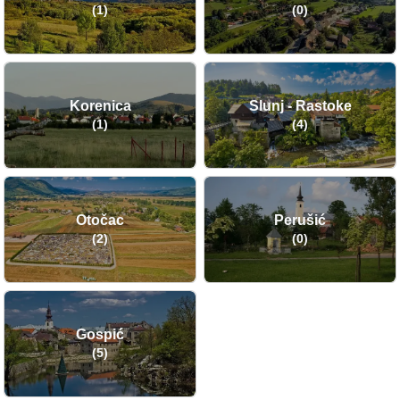
(1)
(0)
Korenica
Slunj - Rastoke
(1)
(4)
Otočac
Perušić
(2)
(0)
Gospić
(5)