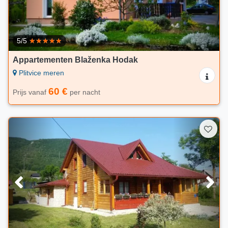
5/5
Appartementen Blaženka Hodak
Plitvice meren
60 €
Prijs vanaf
per nacht