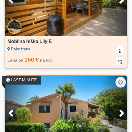
Mobilna hiška Lily E
Pakoštane
150 €
Cena od
na noč
LAST MINUTE