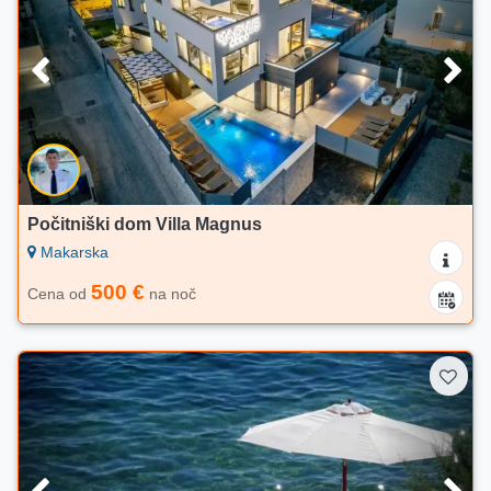
Počitniški dom Villa Magnus
Makarska
500 €
Cena od
na noč