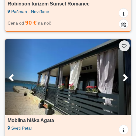
Robinson turizem Sunset Romance
Pašman - Neviđane
90 €
Cena od
na noč
Mobilna hiška Agata
Sveti Petar