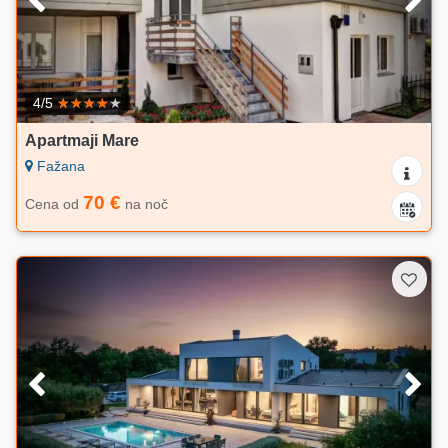
4/5
Apartmaji Mare
Fažana
70 €
Cena od
na noč