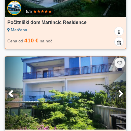
5/5
Počitniški dom Martincic Residence
Marčana
410 €
Cena od
na noč