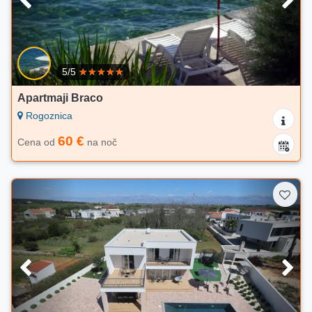
5/5
Apartmaji Braco
Rogoznica
60 €
Cena od
na noč