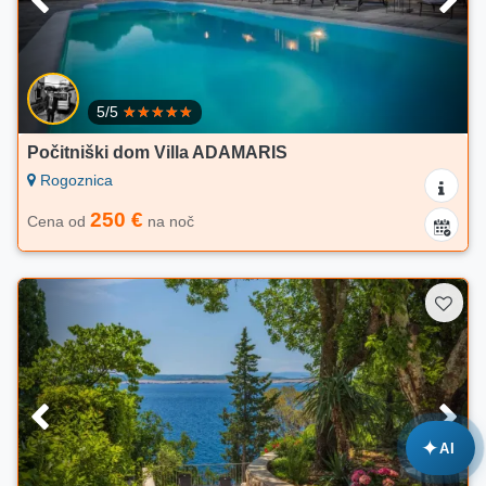
5/5
Počitniški dom Villa ADAMARIS
Rogoznica
250 €
Cena od
na noč
✦
AI