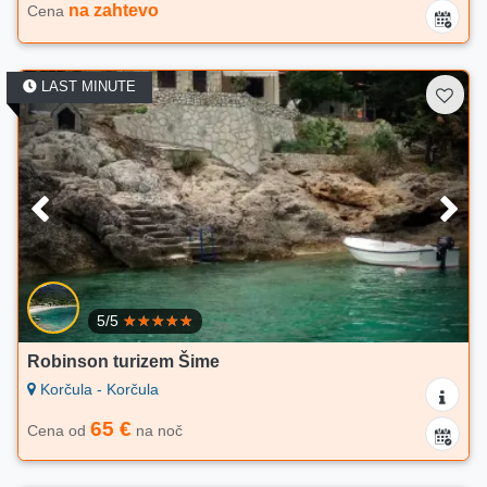
na zahtevo
Cena
LAST MINUTE
5/5
Robinson turizem Šime
Korčula - Korčula
65 €
Cena od
na noč