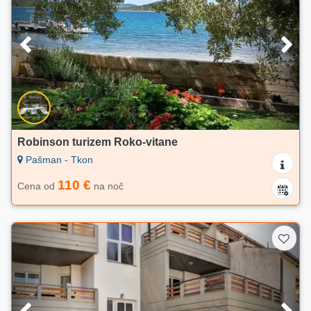
Robinson turizem Roko-vitane
Pašman - Tkon
110 €
Cena od
na noč