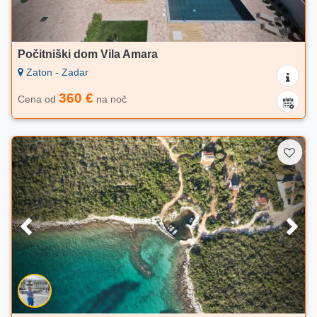
Počitniški dom Vila Amara
Zaton - Zadar
360 €
Cena od
na noč