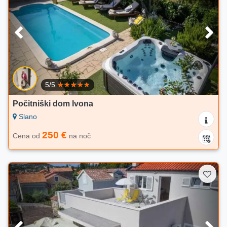
5/5
Počitniški dom Ivona
Slano
250 €
Cena od
na noč