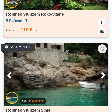
Robinson turizem Roko-vitane
Pašman - Tkon
110 €
Cena od
na noč
LAST MINUTE
5/5
Robinson turizem Šime