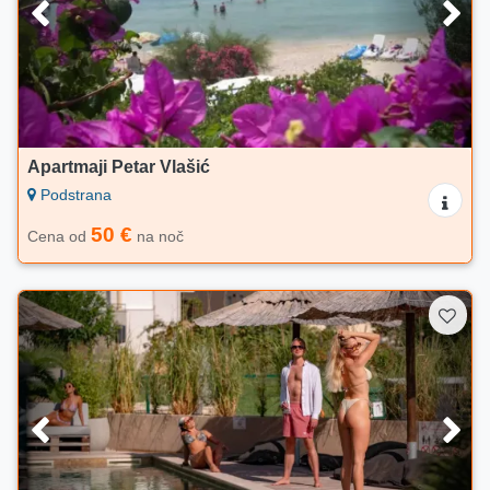
Apartmaji Petar Vlašić
Podstrana
50 €
Cena od
na noč