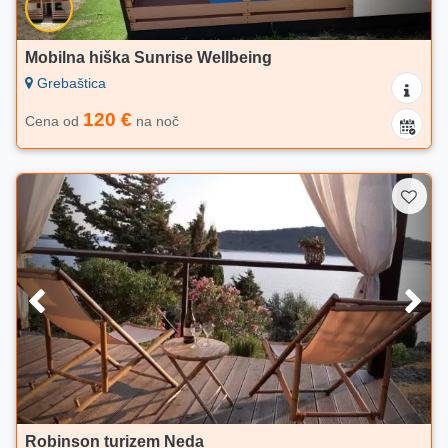
Mobilna hiška Sunrise Wellbeing
Grebaštica
120 €
Cena od
na noč
Robinson turizem Neda