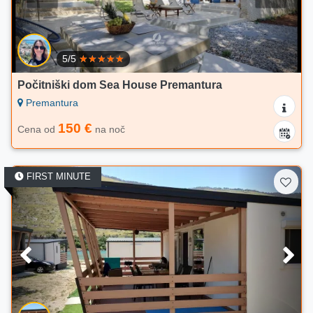
5/5
Počitniški dom Sea House Premantura
Premantura
150 €
Cena od
na noč
FIRST MINUTE