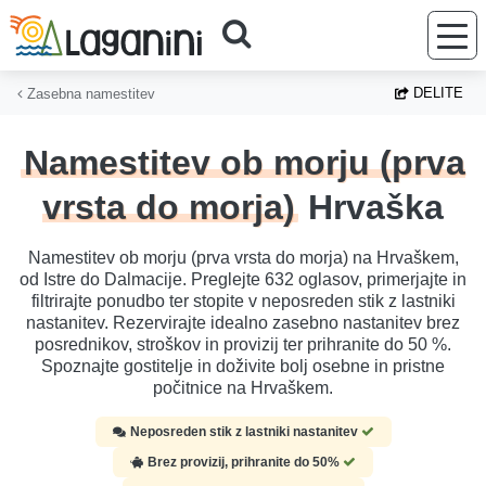
Preskoči na glavno vsebino
DELITE
Zasebna namestitev
Namestitev ob morju (prva
vrsta do morja)
Hrvaška
Namestitev ob morju (prva vrsta do morja) na Hrvaškem,
od Istre do Dalmacije. Preglejte 632 oglasov, primerjajte in
filtrirajte ponudbo ter stopite v neposreden stik z lastniki
nastanitev. Rezervirajte idealno zasebno nastanitev brez
posrednikov, stroškov in provizij ter prihranite do 50 %.
Spoznajte gostitelje in doživite bolj osebne in pristne
počitnice na Hrvaškem.
Neposreden stik z lastniki nastanitev
Brez provizij, prihranite do 50%