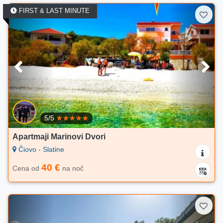
FIRST & LAST MINUTE
5/5
Apartmaji Marinovi Dvori
Čiovo - Slatine
40 €
Cena od
na noč