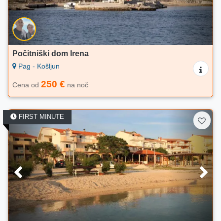
Počitniški dom Irena
Pag - Košljun
250 €
Cena od
na noč
FIRST MINUTE