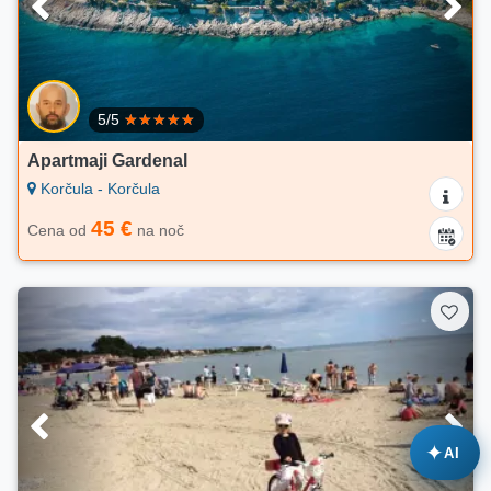
5/5
Apartmaji Gardenal
Korčula - Korčula
45 €
Cena od
na noč
✦
AI