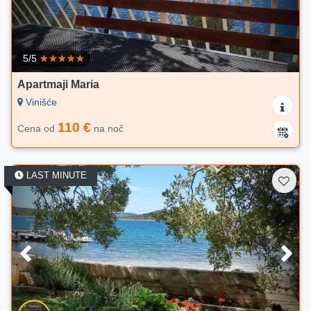
5/5
Apartmaji Maria
Vinišće
110 €
Cena od
na noč
LAST MINUTE