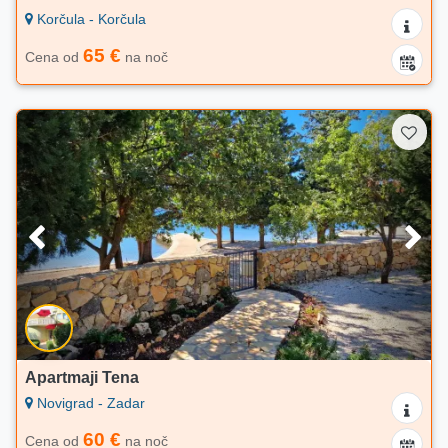
Korčula - Korčula
65 €
Cena od
na noč
Apartmaji Tena
Novigrad - Zadar
60 €
Cena od
na noč