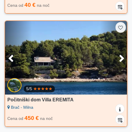
40 €
Cena od
na noč
5/5
Počitniški dom Villa EREMITA
Brač - Milna
450 €
Cena od
na noč