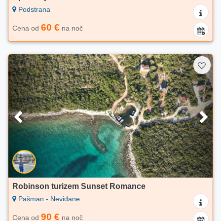
Podstrana
60 €
Cena od
na noč
Robinson turizem Sunset Romance
Pašman - Neviđane
90 €
Cena od
na noč