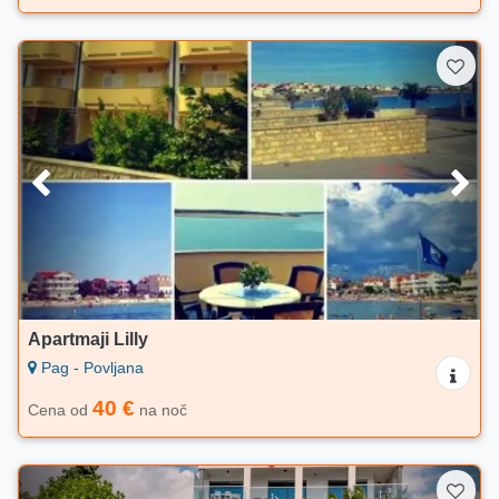
Apartmaji Lilly
Pag - Povljana
40 €
Cena od
na noč