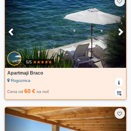
5/5
Apartmaji Braco
Rogoznica
60 €
Cena od
na noč