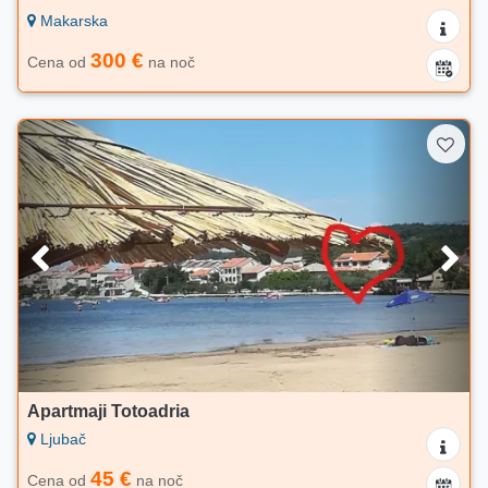
Makarska
300 €
Cena od
na noč
Apartmaji Totoadria
Ljubač
45 €
Cena od
na noč