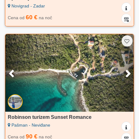
Novigrad - Zadar
60 €
Cena od
na noč
Robinson turizem Sunset Romance
Pašman - Neviđane
90 €
Cena od
na noč