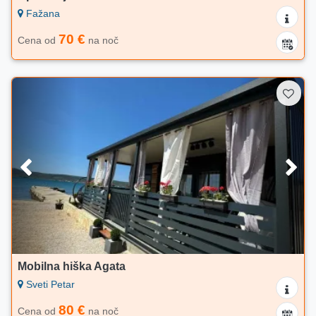
Fažana
70 €
Cena od
na noč
Mobilna hiška Agata
Sveti Petar
80 €
Cena od
na noč