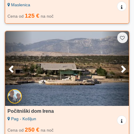
Maslenica
125 €
Cena od
na noč
Počitniški dom Irena
Pag - Košljun
250 €
Cena od
na noč