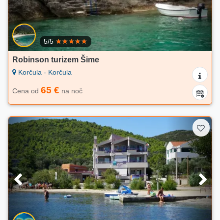
5/5
Robinson turizem Šime
Korčula - Korčula
65 €
Cena od
na noč