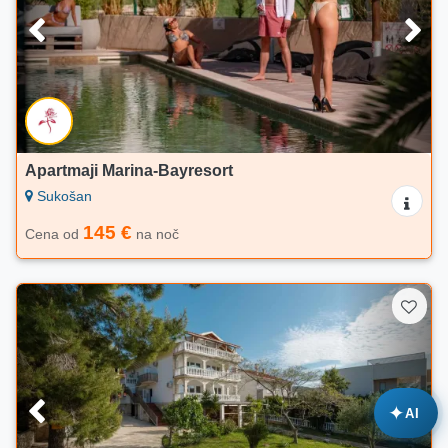
Apartmaji Marina-Bayresort
Sukošan
145 €
Cena od
na noč
✦
AI