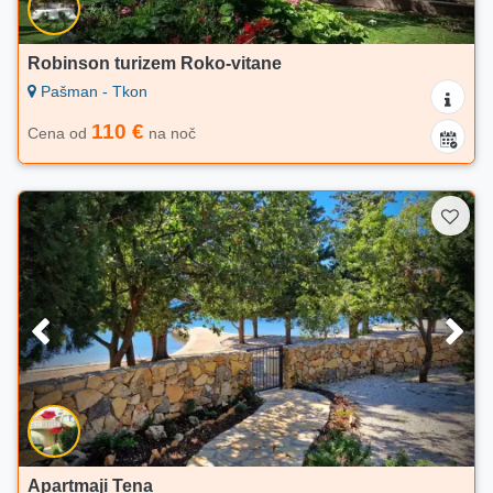
Robinson turizem Roko-vitane
Pašman - Tkon
110 €
Cena od
na noč
Apartmaji Tena