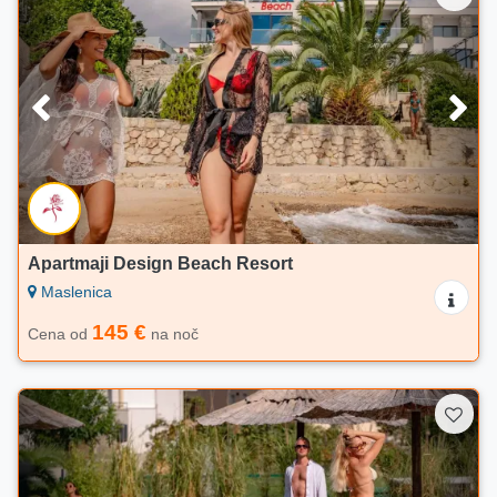
Apartmaji Design Beach Resort
Maslenica
145 €
Cena od
na noč