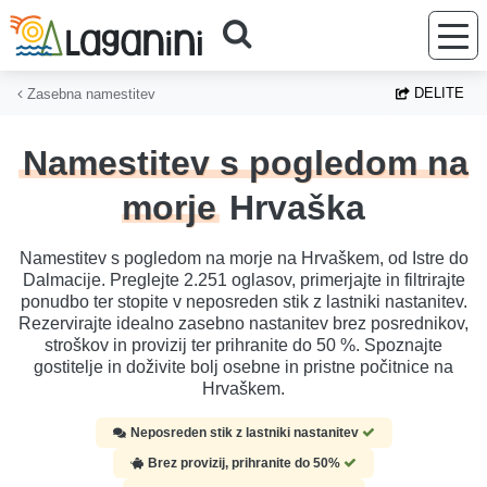
Preskoči na glavno vsebino
DELITE
Zasebna namestitev
Namestitev s pogledom na
morje
Hrvaška
Namestitev s pogledom na morje na Hrvaškem, od Istre do
Dalmacije. Preglejte 2.251 oglasov, primerjajte in filtrirajte
ponudbo ter stopite v neposreden stik z lastniki nastanitev.
Rezervirajte idealno zasebno nastanitev brez posrednikov,
stroškov in provizij ter prihranite do 50 %. Spoznajte
gostitelje in doživite bolj osebne in pristne počitnice na
Hrvaškem.
Neposreden stik z lastniki nastanitev
Brez provizij, prihranite do 50%