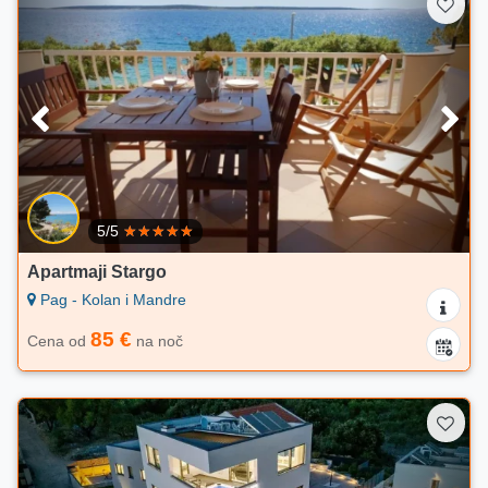
5/5
Apartmaji Stargo
Pag - Kolan i Mandre
85 €
Cena od
na noč