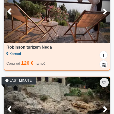
Robinson turizem Neda
Kornati
120 €
Cena od
na noč
LAST MINUTE