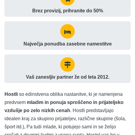
Brez provizij, prihranite do 50%
Največja ponudba zasebne namestitve
Vaš zanesljiv partner že od leta 2012.
Hostli
so edinstvena oblika nastanitve, ki je namenjena
predvsem
mladim in ponuja sproščeno in prijateljsko
vzdušje po zelo nizkih cenah
. Hostli predstavljajo
idealen kraj za skupino prijateljev, različne skupine (šola,
šport itd.), Pa tudi mlade, ki potujejo sami in se želijo
srečati z drugimi ljudmi z vsega sveta. Hostel vas bo v