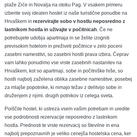
plaže Zrće in Novalja na otoku Pag. V vsakem primeru
izberite svoj idealen hostel iz naše turistične ponudbe na
Hrvaškem in
rezervirajte sobo v hostlu neposredno z
lastnikom hostla in uživajte v počitnicah
. Če ne
potrebujete udobja apartmaja in se želite izogniti
previsokim hotelom in preživeti počitnice v zelo poceni
zasebni namestitvi, so zasebni hostli prava izbira. Čeprav
vam lahko ponudimo vse vrste zasebnih nastanitev na
Hrvaškem, kot so apartmaji, sobe in počitniške hiše, so
hostli najbolj zaželena oblika zasebne namestitve, posebej
za mlajše popotnike, ki nimajo težav z delitvijo sobe in
druženjem z njimi. drugih potnikov iz celega sveta.
Poiščite hostel, ki ustreza vsem vašim potrebam in uredite
vse podrobnosti rezervacije neposredno z lastnikom
hostla. Prednosti te vrste rezervacij so številne in ena
najbolj prepoznavnih je veliko cenejša hostelska cena, ker