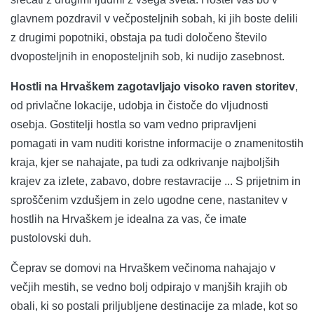
glavnem pozdravil v večposteljnih sobah, ki jih boste delili
z drugimi popotniki, obstaja pa tudi določeno število
dvoposteljnih in enoposteljnih sob, ki nudijo zasebnost.
Hostli na Hrvaškem zagotavljajo visoko raven storitev
,
od privlačne lokacije, udobja in čistoče do vljudnosti
osebja. Gostitelji hostla so vam vedno pripravljeni
pomagati in vam nuditi koristne informacije o znamenitostih
kraja, kjer se nahajate, pa tudi za odkrivanje najboljših
krajev za izlete, zabavo, dobre restavracije ... S prijetnim in
sproščenim vzdušjem in zelo ugodne cene, nastanitev v
hostlih na Hrvaškem je idealna za vas, če imate
pustolovski duh.
Čeprav se domovi na Hrvaškem večinoma nahajajo v
večjih mestih, se vedno bolj odpirajo v manjših krajih ob
obali, ki so postali priljubljene destinacije za mlade, kot so