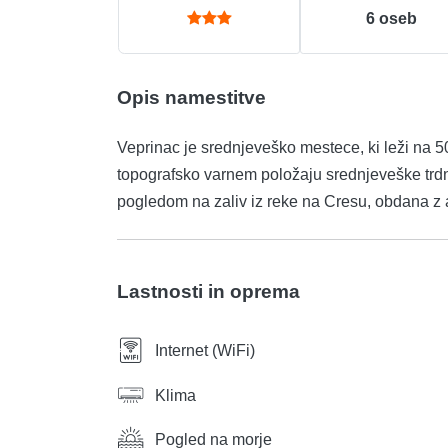
6
oseb
Opis namestitve
Veprinac je srednjeveško mestece, ki leži na 
topografsko varnem položaju srednjeveške trd
pogledom na zaliv iz reke na Cresu, obdana z a
Lastnosti in oprema
Internet (WiFi)
Klima
Pogled na morje