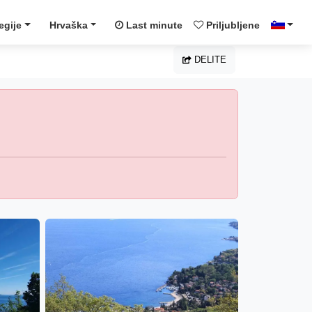
egije
Hrvaška
Last minute
Priljubljene
DELITE