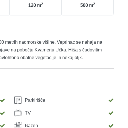
2
2
120
m
500
m
500 metrih nadmorske višine. Veprinac se nahaja na
njave na pobočju Kvarnerju Učka. Hiša s čudovitim
vtohtono obalne vegetacije in nekaj oljk.
Parkirišče
TV
Bazen