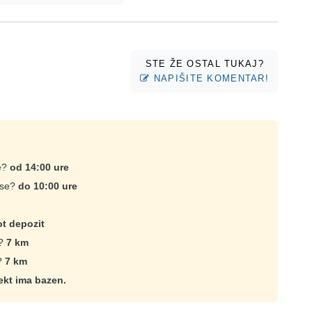
STE ŽE OSTAL TUKAJ?
NAPIŠITE KOMENTAR!
se?
od 14:00 ure
ise?
do 10:00 ure
t depozit
e?
7 km
e?
7 km
ekt ima bazen.