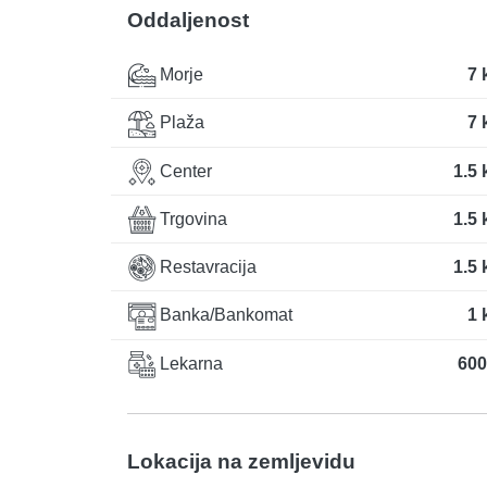
Oddaljenost
Morje
7 
Plaža
7 
Center
1.5
Trgovina
1.5
Restavracija
1.5
Banka/Bankomat
1 
Lekarna
600
Lokacija na zemljevidu