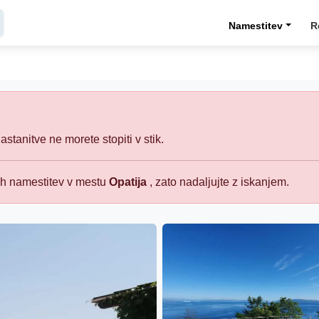
Namestitev
R
e
stanitve ne morete stopiti v stik.
ih namestitev v mestu
Opatija
, zato nadaljujte z iskanjem.