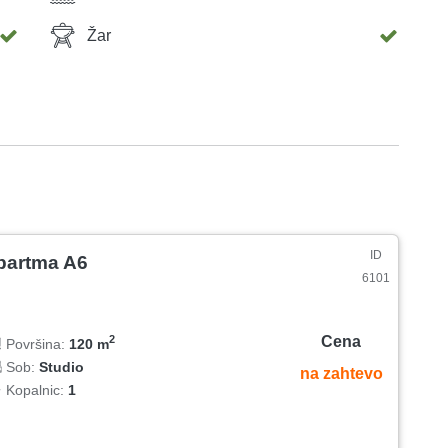
Žar
ID
partma A6
6101
Cena
2
Površina:
120 m
Sob:
Studio
na zahtevo
Kopalnic:
1