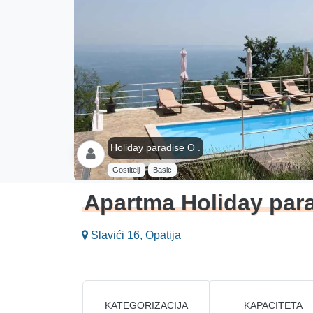
Holiday paradise O .
Gostitelj
Basic
Apartma Holiday par
Slavići 16, Opatija
KATEGORIZACIJA
KAPACITETA