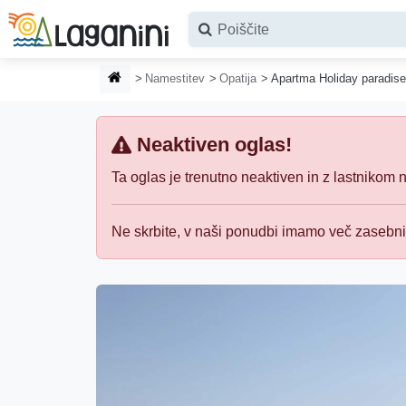
Preskoči na glavno vsebino
DOMAČA STRAN
Namestitev
Opatija
Apartma Holiday paradis
Neaktiven oglas!
Ta oglas je trenutno neaktiven in z lastnikom na
Ne skrbite, v naši ponudbi imamo več zasebn