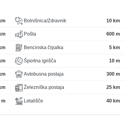
km
Bolnišnica/Zdravnik
10 km
km
Pošta
600 m
 km
Bencinska črpalka
5 km
 km
Športna igrišča
10 m
 km
Avtobusna postaja
300 m
km
Železniška postaja
25 km
 m
Letališče
40 km