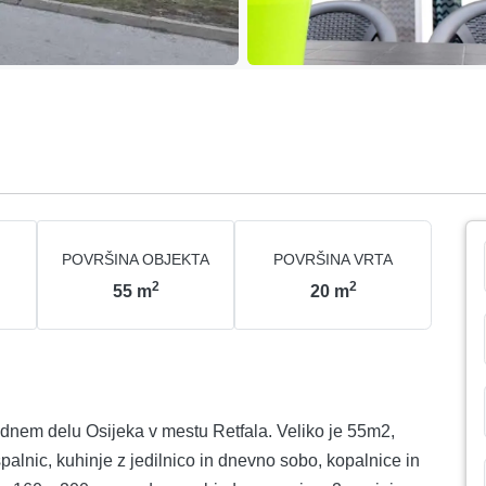
POVRŠINA OBJEKTA
POVRŠINA VRTA
2
2
55
m
20
m
nem delu Osijeka v mestu Retfala. Veliko je 55m2,
alnic, kuhinje z jedilnico in dnevno sobo, kopalnice in