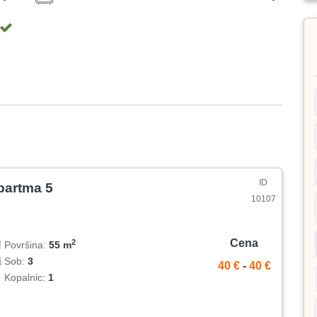
ID
partma 5
10107
Cena
2
Površina:
55 m
Sob:
3
40 €
-
40 €
Kopalnic:
1