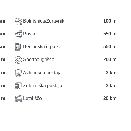
 km
Bolnišnica/Zdravnik
100 m
 km
Pošta
550 m
km
Bencinska črpalka
550 m
 m
Športna igrišča
200 m
 m
Avtobusna postaja
3 km
 m
Železniška postaja
3 km
 m
Letališče
20 km