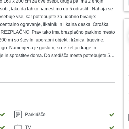
jo 160 x 200 cm za dve osebi, druga pa ima 2 enojni
i sobi, tako da lahko namestimo do 5 odraslih. Nahaja se
n vsebuje vse, kar potrebujete za udobno bivanje:
entralno ogrevanje, likalnik in likalna deska. Otroška
o - BREZPLAČNO! Prav tako ima brezplačno parkirno mesto
00 m) so številni uporabni objekti: tržnica, trgovine,
rugo. Namenjena je gostom, ki ne želijo drage in
je in sprostitev doma. Do središča mesta potrebujete 5
Parkirišče
TV