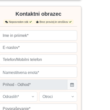
Kontaktni obrazec
Neposreden stik
Brez provizij in stroškov
Namestitvena enota*
Odraslih*
Otroci