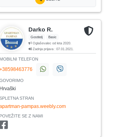
Darko R.
Gostitelj
Basic
Oglaševalec od leta 2020.
Zadnja prijava : 07.01.2021.
MOBILNI TELEFON
+38598463776
GOVORIMO
Hrvaški
SPLETNA STRAN
apartman-pampas.weebly.com
POVEŽITE SE Z NAMI