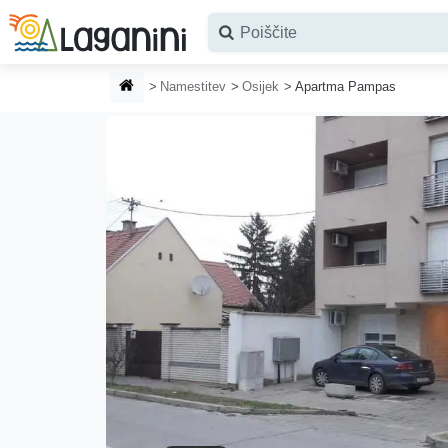
Preskoči na glavno vsebino
DOMAČA STRAN
Namestitev
Osijek
Apartma Pampas