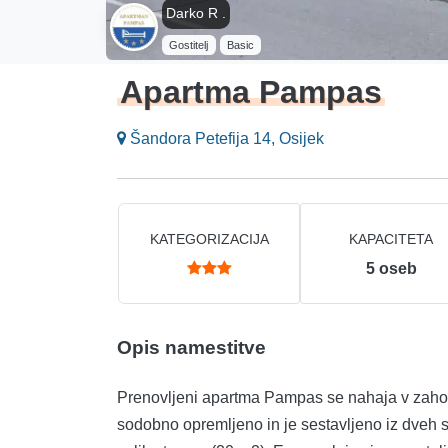
Darko R .
Gostitelj
Basic
Apartma Pampas
Šandora Petefija 14, Osijek
KATEGORIZACIJA
KAPACITETA
5
oseb
Opis namestitve
Prenovljeni apartma Pampas se nahaja v zahod
sodobno opremljeno in je sestavljeno iz dveh sp