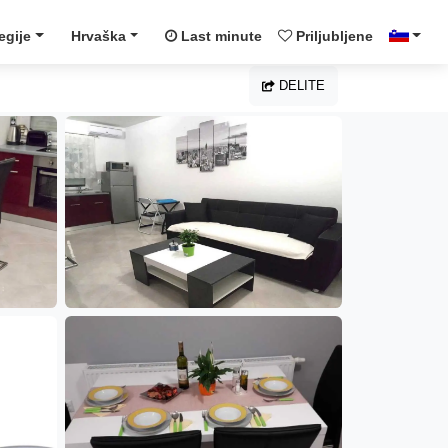
egije
Hrvaška
Last minute
Priljubljene
DELITE