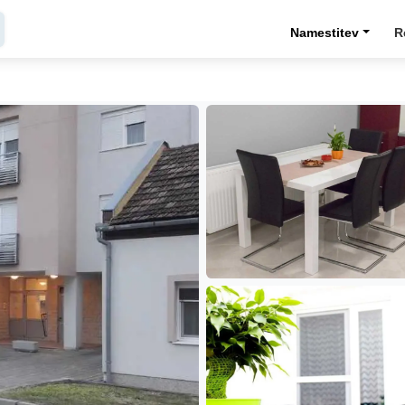
Namestitev
R