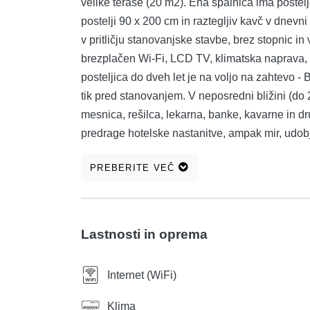
velike terase (20 m2). Ena spalnica ima postel
postelji 90 x 200 cm in raztegljiv kavč v dnevn
v pritličju stanovanjske stavbe, brez stopnic i
brezplačen Wi-Fi, LCD TV, klimatska naprava, c
posteljica do dveh let je na voljo na zahtev
tik pred stanovanjem. V neposredni bližini (do 2
mesnica, rešilca, lekarna, banke, kavarne in d
predrage hotelske nastanitve, ampak mir, udob
minut. Na voljo je tudi zelo priročen taksi.
PREBERITE VEČ
Lastnosti in oprema
Internet (WiFi)
Klima