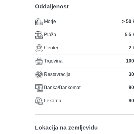
Oddaljenost
Morje
> 50
Plaža
5.5
Center
2 
Trgovina
100
Restavracija
30
Banka/Bankomat
80
Lekarna
90
Lokacija na zemljevidu