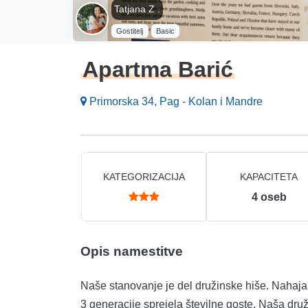
Tatjana Z .
Gostitelj
Basic
Apartma Barić
Primorska 34, Pag - Kolan i Mandre
KATEGORIZACIJA
KAPACITETA
4
oseb
Opis namestitve
Naše stanovanje je del družinske hiše. Nahaja
3 generacije sprejela številne goste. Naša družin