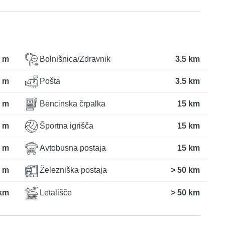
 m
Bolnišnica/Zdravnik
3.5 km
 m
Pošta
3.5 km
 m
Bencinska črpalka
15 km
 m
Športna igrišča
15 km
 m
Avtobusna postaja
15 km
 m
Železniška postaja
> 50 km
km
Letališče
> 50 km