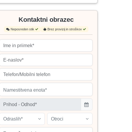
Kontaktni obrazec
Neposreden stik
Brez provizij in stroškov
Namestitvena enota*
Odraslih*
Otroci