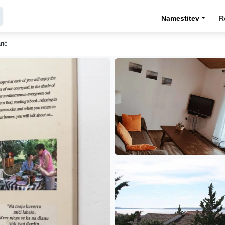
Namestitev
R
rić