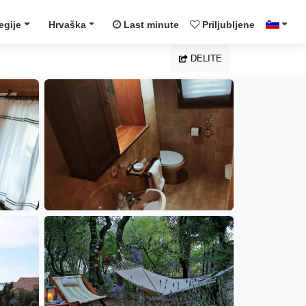
egije
Hrvaška
Last minute
Priljubljene
DELITE