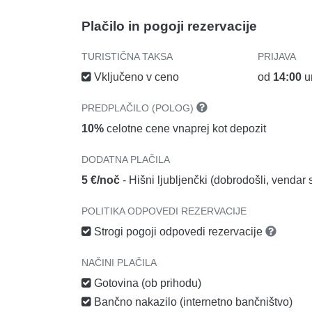
Plačilo in pogoji rezervacije
TURISTIČNA TAKSA
PRIJAVA
Vključeno v ceno
od
14:00
u
PREDPLAČILO (POLOG)
10%
celotne cene vnaprej kot depozit
DODATNA PLAČILA
5 €/noč
- Hišni ljubljenčki (dobrodošli, venda
POLITIKA ODPOVEDI REZERVACIJE
Strogi pogoji odpovedi rezervacije
NAČINI PLAČILA
Gotovina (ob prihodu)
Bančno nakazilo (internetno bančništvo)