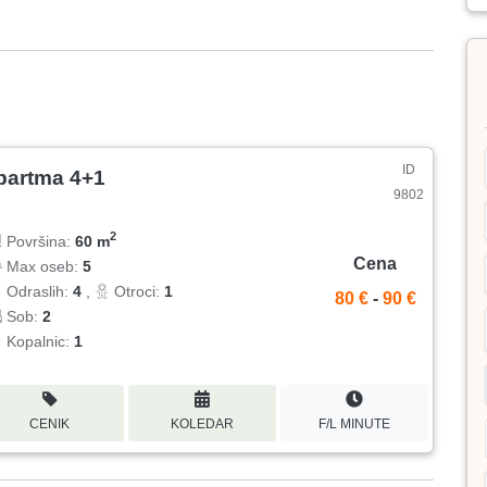
ID
partma 4+1
9802
2
Površina:
60 m
Cena
Max oseb:
5
Odraslih:
4
,
Otroci:
1
80 €
-
90 €
Sob:
2
Kopalnic:
1
CENIK
KOLEDAR
F/L MINUTE