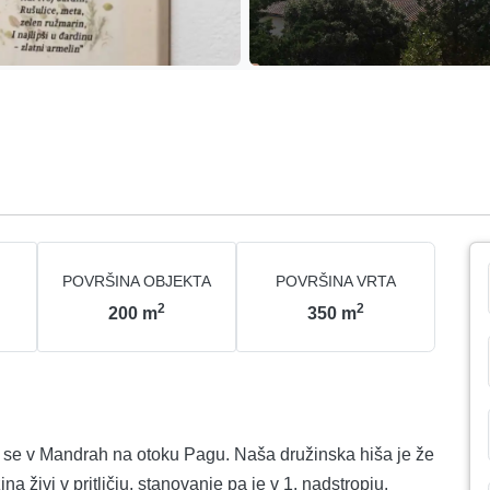
POVRŠINA OBJEKTA
POVRŠINA VRTA
2
2
200
m
350
m
 se v Mandrah na otoku Pagu. Naša družinska hiša je že
a živi v pritličju, stanovanje pa je v 1. nadstropju.