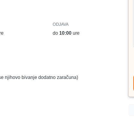
ODJAVA
re
do
10:00
ure
r se njihovo bivanje dodatno zaračuna)