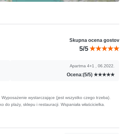
Skupna ocena gostov
5/5
Apartma 4+1 , 06.2022.
Ocena:(5/5)
o, Wyposażenie wystarczające (jest wszystko czego trzeba).
 do plaży, sklepu i restauracji. Wspaniała właścicielka.