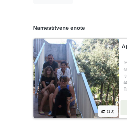
Namestitvene enote
A
(13)