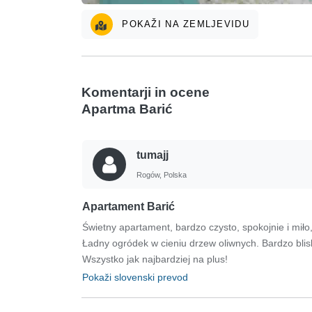
POKAŽI NA ZEMLJEVIDU
Komentarji in ocene
Apartma Barić
tumajj
Rogów, Polska
Apartament Barić
Świetny apartament, bardzo czysto, spokojnie i mił
Ładny ogródek w cieniu drzew oliwnych. Bardzo blisko
Wszystko jak najbardziej na plus!
Pokaži slovenski prevod