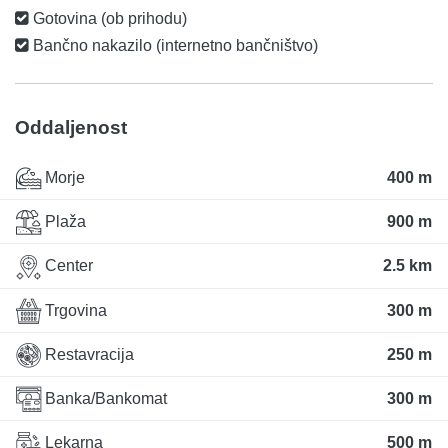
Gotovina (ob prihodu)
Bančno nakazilo (internetno bančništvo)
Oddaljenost
Morje
400 m
Plaža
900 m
Center
2.5 km
Trgovina
300 m
Restavracija
250 m
Banka/Bankomat
300 m
Lekarna
500 m