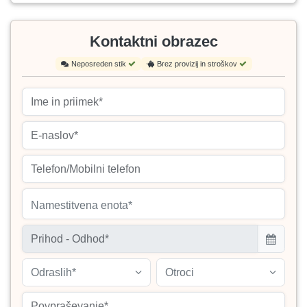
Kontaktni obrazec
Neposreden stik
Brez provizij in stroškov
Namestitvena enota*
Odraslih*
Otroci