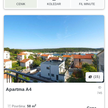
CENIK
KOLEDAR
F/L MINUTE
(15)
ID
Apartma A4
745
2
Površina:
58 m