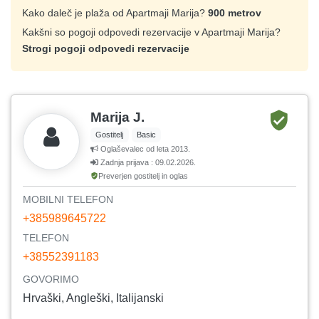
Kako daleč je plaža od Apartmaji Marija?
900 metrov
Kakšni so pogoji odpovedi rezervacije v Apartmaji Marija?
Strogi pogoji odpovedi rezervacije
Marija J.
Gostitelj
Basic
Oglaševalec od leta 2013.
Zadnja prijava : 09.02.2026.
Preverjen gostitelj in oglas
MOBILNI TELEFON
+385989645722
TELEFON
+38552391183
GOVORIMO
Hrvaški, Angleški, Italijanski