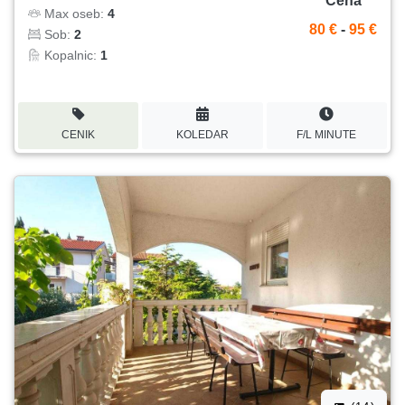
Cena
Max oseb:
4
80 €
-
95 €
Sob:
2
Kopalnic:
1
CENIK
KOLEDAR
F/L MINUTE