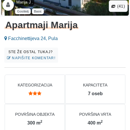
Marija J .
(41)
Gostitelj
Basic
Apartmaji Marija
Facchinettijeva 24, Pula
STE ŽE OSTAL TUKAJ?
NAPIŠITE KOMENTAR!
KATEGORIZACIJA
KAPACITETA
7
oseb
POVRŠINA OBJEKTA
POVRŠINA VRTA
2
2
300
m
400
m