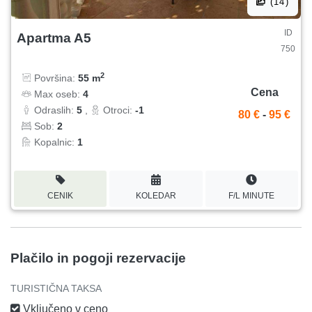
(14)
ID
Apartma A5
750
2
Površina:
55 m
Cena
Max oseb:
4
Odraslih:
5
,
Otroci:
-1
80 €
-
95 €
Sob:
2
Kopalnic:
1
CENIK
KOLEDAR
F/L MINUTE
Plačilo in pogoji rezervacije
TURISTIČNA TAKSA
Vključeno v ceno