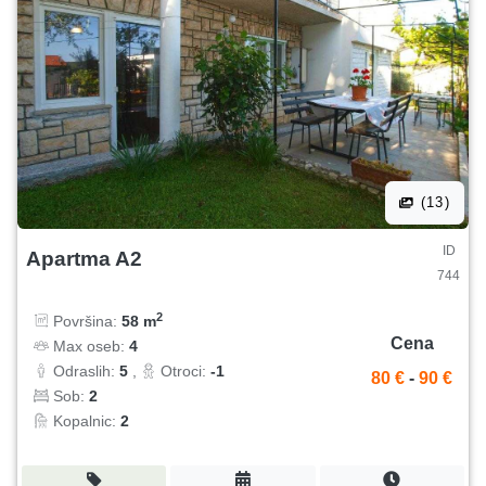
(13)
ID
Apartma A2
744
2
Površina:
58 m
Cena
Max oseb:
4
Odraslih:
5
,
Otroci:
-1
80 €
-
90 €
Sob:
2
Kopalnic:
2