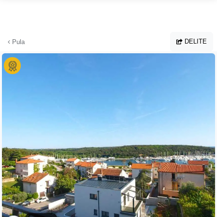
Preskoči na glavno vsebino
DELITE
Pula