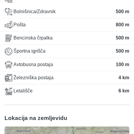
Bolnišnica/Zdravnik
500 m
Pošta
800 m
Bencinska črpalka
500 m
Športna igrišča
500 m
Avtobusna postaja
100 m
Železniška postaja
4 km
Letališče
6 km
Lokacija na zemljevidu