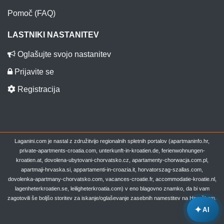
Pomoč (FAQ)
LASTNIKI NASTANITEV
Oglašujte svojo nastanitev
Prijavite se
Registracija
Laganini.com je nastal z združitvijo regionalnih spletnih portalov (apartmaninfo.hr,
private-apartments-croatia.com, unterkunft-in-kroatien.de, ferienwohnungen-
kroatien.at, dovolena-ubytovani-chorvatsko.cz, apartamenty-chorwacja.com.pl,
apartmaji-hrvaska.si, appartamenti-in-croazia.it, horvatorszag-szallas.com,
dovolenka-apartmany-chorvatsko.com, vacances-croatie.fr, accommodatie-kroatie.nl,
lagenheterkroatien.se, leiligheterkroatia.com) v eno blagovno znamko, da bi vam
zagotovili še boljšo storitev za iskanje/oglaševanje zasebnih namestitev na Hrvaškem.
✦
AI