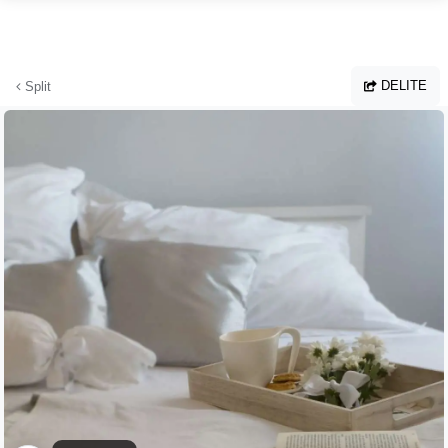
Preskoči na glavno vsebino
DELITE
Split