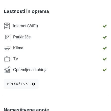
kratek sprehod ali nočno noč. To območje je dobro
povezano z avtobusom z vsemi drugimi deli mesta.
Lastnosti in oprema
Turistična taksa je vključena v ceno. Upamo, da boste naši
gostje in mi bomo naredili vse, kar je v vaši moči, da boste
Internet (WiFi)
lahko postali kar se da udobni.
Parkirišče
Klima
TV
Opremljena kuhinja
PRIKAŽI VSE
Namestitvene enote