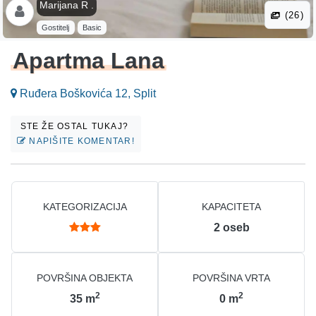
Marijana R .
(26)
Gostitelj
Basic
Apartma Lana
Ruđera Boškovića 12, Split
STE ŽE OSTAL TUKAJ?
NAPIŠITE KOMENTAR!
KATEGORIZACIJA
KAPACITETA
2
oseb
POVRŠINA OBJEKTA
POVRŠINA VRTA
2
2
35
m
0
m