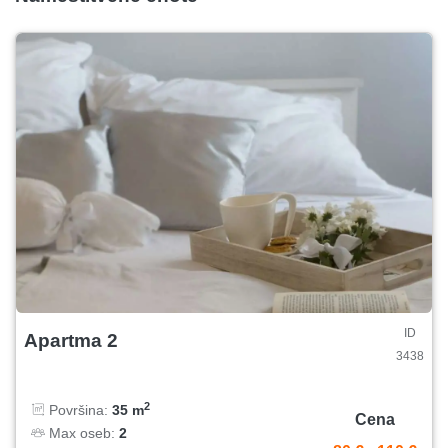
ID
Apartma 2
3438
2
Površina:
35 m
Cena
Max oseb:
2