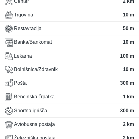
Center
2 km
Trgovina
10 m
Restavracija
50 m
Banka/Bankomat
10 m
Lekarna
100 m
Bolnišnica/Zdravnik
10 m
Pošta
300 m
Bencinska črpalka
1 km
Športna igrišča
300 m
Avtobusna postaja
2 km
Železniška postaja
2 km