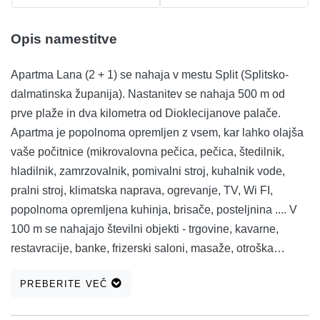
Opis namestitve
Apartma Lana (2 + 1) se nahaja v mestu Split (Splitsko-
dalmatinska županija). Nastanitev se nahaja 500 m od
prve plaže in dva kilometra od Dioklecijanove palače.
Apartma je popolnoma opremljen z vsem, kar lahko olajša
vaše počitnice (mikrovalovna pečica, pečica, štedilnik,
hladilnik, zamrzovalnik, pomivalni stroj, kuhalnik vode,
pralni stroj, klimatska naprava, ogrevanje, TV, Wi FI,
popolnoma opremljena kuhinja, brisače, posteljnina .... V
100 m se nahajajo številni objekti - trgovine, kavarne,
restavracije, banke, frizerski saloni, masaže, otroška
igrišča .... in le 500 m najlepša plaža v Splitu. Tu lahko
PREBERITE VEČ
najdete številne aktivnosti za otroke, odbojko na mivki,
kavarne, restavracije, del za tek, rolanje, vožnjo s kolesom,