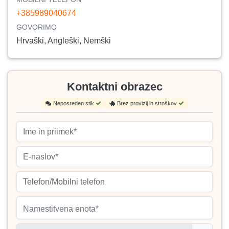
+385989040674
GOVORIMO
Hrvaški, Angleški, Nemški
Kontaktni obrazec
Neposreden stik
Brez provizij in stroškov
Namestitvena enota*