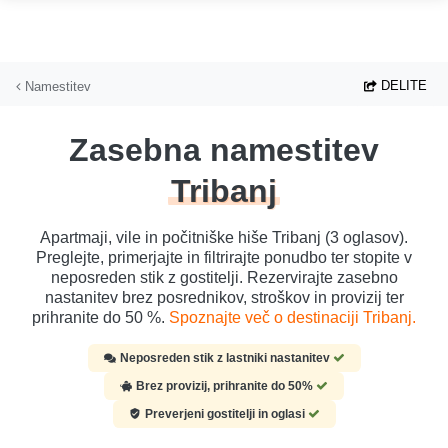
Preskoči na glavno vsebino
DELITE
Namestitev
Zasebna namestitev
Tribanj
Apartmaji, vile in počitniške hiše Tribanj (3 oglasov).
Preglejte, primerjajte in filtrirajte ponudbo ter stopite v
neposreden stik z gostitelji. Rezervirajte zasebno
nastanitev brez posrednikov, stroškov in provizij ter
prihranite do 50 %.
Spoznajte več o destinaciji Tribanj.
Neposreden stik z lastniki nastanitev
Brez provizij, prihranite do 50%
Preverjeni gostitelji in oglasi