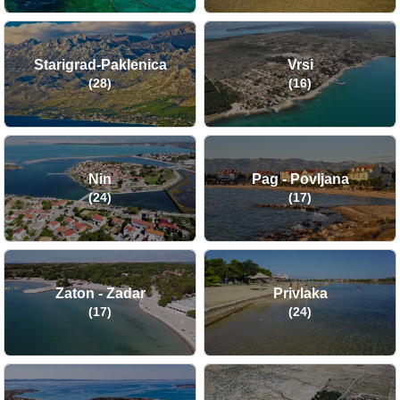
Starigrad-Paklenica
Vrsi
(28)
(16)
Nin
Pag - Povljana
(24)
(17)
Zaton - Zadar
Privlaka
(17)
(24)