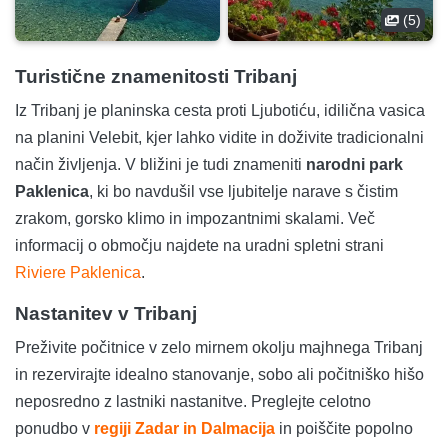
(5)
Turistične znamenitosti Tribanj
Iz Tribanj je planinska cesta proti Ljubotiću, idilična vasica
na planini Velebit, kjer lahko vidite in doživite tradicionalni
način življenja. V bližini je tudi znameniti
narodni park
Paklenica
, ki bo navdušil vse ljubitelje narave s čistim
zrakom, gorsko klimo in impozantnimi skalami. Več
informacij o območju najdete na uradni spletni strani
Riviere Paklenica
.
Nastanitev v Tribanj
Preživite počitnice v zelo mirnem okolju majhnega Tribanj
in rezervirajte idealno stanovanje, sobo ali počitniško hišo
neposredno z lastniki nastanitve. Preglejte celotno
ponudbo v
regiji Zadar in Dalmacija
in poiščite popolno