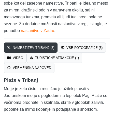
sobe kot del zasebne namestitve. Tribanj je idealno mesto
za miren, družinski oddih v naravnem okolju, saj ni
masovnega turizma, prometa ali ljudi tudi sredi poletne
sezone. Za dodatne možnosti nastanitve v regiji si oglejte
ponudbo
nastanitve v Zadru
.
NAMESTITEV TRIBANJ (3)
VSE FOTOGRAFIJE (5)
VIDEO
TURISTIČNE ATRAKCIJE (1)
VREMENSKA NAPOVED
Plaže v Tribanj
Morje je zelo čisto in resnično je užitek plavati v
Jadranskem morju s pogledom na lepi otok Pag. Plaže so
večinoma prodnate in skalnate, skrite v globokih zalivih,
popolne za mirno kopanje in potapljanje s snorklom.