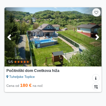
5/5
Počitniški dom Cvetkova hiža
Tuheljske Toplice
180 €
Cena od
na noč