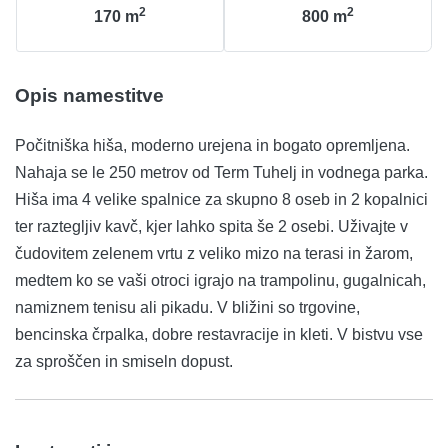
2
2
170
m
800
m
Opis namestitve
Počitniška hiša, moderno urejena in bogato opremljena.
Nahaja se le 250 metrov od Term Tuhelj in vodnega parka.
Hiša ima 4 velike spalnice za skupno 8 oseb in 2 kopalnici
ter raztegljiv kavč, kjer lahko spita še 2 osebi. Uživajte v
čudovitem zelenem vrtu z veliko mizo na terasi in žarom,
medtem ko se vaši otroci igrajo na trampolinu, gugalnicah,
namiznem tenisu ali pikadu. V bližini so trgovine,
bencinska črpalka, dobre restavracije in kleti. V bistvu vse
za sproščen in smiseln dopust.