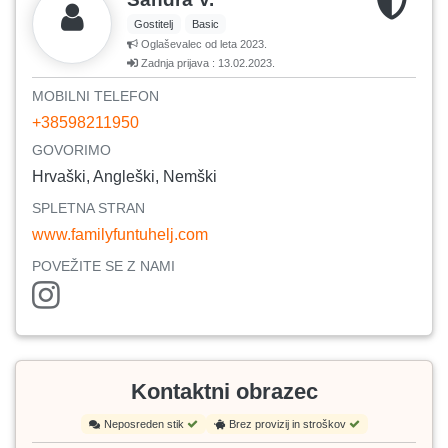
Gostitelj
Basic
Oglaševalec od leta 2023.
Zadnja prijava : 13.02.2023.
MOBILNI TELEFON
+38598211950
GOVORIMO
Hrvaški, Angleški, Nemški
SPLETNA STRAN
www.familyfuntuhelj.com
POVEŽITE SE Z NAMI
Kontaktni obrazec
Neposreden stik
Brez provizij in stroškov