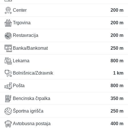
Center
200 m
Trgovina
200 m
Restavracija
200 m
Banka/Bankomat
250 m
Lekarna
800 m
Bolnišnica/Zdravnik
1 km
Pošta
800 m
Bencinska črpalka
350 m
Športna igrišča
250 m
Avtobusna postaja
400 m