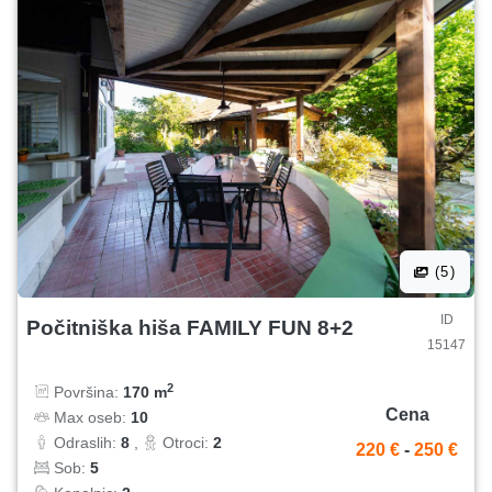
(5)
ID
Počitniška hiša FAMILY FUN 8+2
15147
2
Površina:
170 m
Cena
Max oseb:
10
Odraslih:
8
,
Otroci:
2
220 €
-
250 €
Sob:
5