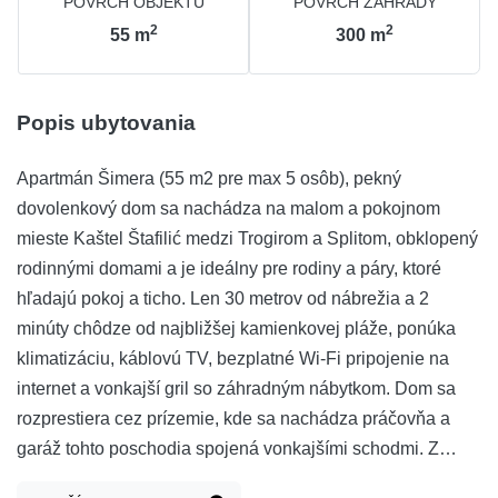
POVRCH OBJEKTU
POVRCH ZÁHRADY
2
2
55
m
300
m
Popis ubytovania
Apartmán Šimera (55 m2 pre max 5 osôb), pekný
dovolenkový dom sa nachádza na malom a pokojnom
mieste Kaštel Štafilić medzi Trogirom a Splitom, obklopený
rodinnými domami a je ideálny pre rodiny a páry, ktoré
hľadajú pokoj a ticho. Len 30 metrov od nábrežia a 2
minúty chôdze od najbližšej kamienkovej pláže, ponúka
klimatizáciu, káblovú TV, bezplatné Wi-Fi pripojenie na
internet a vonkajší gril so záhradným nábytkom. Dom sa
rozprestiera cez prízemie, kde sa nachádza práčovňa a
garáž tohto poschodia spojená vonkajšími schodmi. Z
terasy je čiastočný výhľad na more a krajinu. V záhrade za