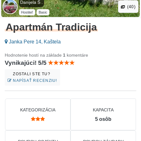
Danijela Š .
(40)
Hostiteľ
Basic
Apartmán Tradicija
Janka Pere 14, Kaštela
Hodnotenie hostí na základe
1
komentáre
Vynikajúci! 5/5
ZOSTALI STE TU?
NAPÍSAŤ RECENZIU!
KATEGORIZÁCIA
KAPACITA
5
osôb