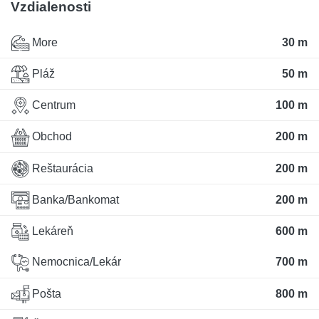
Vzdialenosti
More
30 m
Pláž
50 m
Centrum
100 m
Obchod
200 m
Reštaurácia
200 m
Banka/Bankomat
200 m
Lekáreň
600 m
Nemocnica/Lekár
700 m
Pošta
800 m