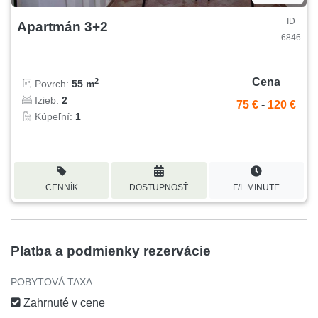
ID
Apartmán 3+2
6846
Cena
2
Povrch:
55 m
Izieb:
2
75 €
-
120 €
Kúpeľní:
1
CENNÍK
DOSTUPNOSŤ
F/L MINUTE
Platba a podmienky rezervácie
POBYTOVÁ TAXA
Zahrnuté v cene