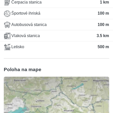
Čerpacia stanica
1 km
Športové ihriská
100 m
Autobusová stanica
100 m
Vlaková stanica
3.5 km
Letisko
500 m
Poloha na mape