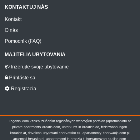
KONTAKTUJ NÁS
Kontakt
O nás
Pomocník (FAQ)
MAJITELIA UBYTOVANIA
Inzerujte svoje ubytovanie
Prihláste sa
Registracia
Laganini.com vznikol zlúčením regionálnych webových portálov (apartmaninfo.hr,
private-apartments-croatia.com, unterkunft-in-kroatien.de, ferienwohnungen-
kroatien.at, dovolena-ubytovani-chorvatsko.cz, apartamenty-chorwacja.com.pl,
apartmaji-hrvaska.si, appartamenti-in-croazia.it, horvatorszag-szallas.com,