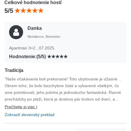
Celkové hodnotenie hostí
5/5
Danka
Michalovce, Slovensko
Apartmán 3+2 , 07.2025.
Hodnotenie:(5/5)
Tradicija
"Naše očakávania boli prekonané! Toto ubytovanie je úžasné. .
Okrem toho, že bolo bezchybne čisté a vybavené všetkým, čo
sme potrebovali, jeho poloha je jednoducho fantastická. Ranné
prechádzky po pláži, ktorá je doslova pár krokov od dverí, a
večerné posedenia na veľkej terase s pohárom vína pri západe
Prečítajte si viac
slnka... to sú chvíle, na ktoré sa nezabúda. Chceme sa
Zobraziť slovenský preklad
poďakovať aj majiteľom za ich srdečnosť a pohostinnosť. Cítili
sme sa ako doma. Ďakujeme za nezabudnuteľnú dovolenku! Ste