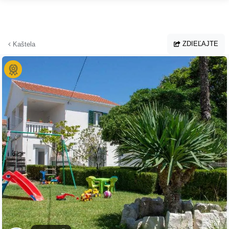
Prejsť na hlavný obsah
ZDIEĽAJTE
Kaštela