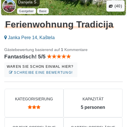
Danijela Š .
(40)
Gastgeber
Basic
Ferienwohnung Tradicija
Janka Pere 14, Kaštela
Gästebewertung basierend auf
1
Kommentare
Fantastisch! 5/5
WAREN SIE SCHON EINMAL HIER?
SCHREIBE EINE BEWERTUNG!
KATEGORISIERUNG
KAPAZITÄT
5
personen