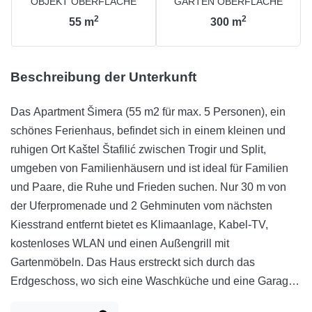
OBJEKT OBERFLÄCHE
GARTEN OBERFLÄCHE
2
2
55
m
300
m
Beschreibung der Unterkunft
Das Apartment Šimera (55 m2 für max. 5 Personen), ein
schönes Ferienhaus, befindet sich in einem kleinen und
ruhigen Ort Kaštel Štafilić zwischen Trogir und Split,
umgeben von Familienhäusern und ist ideal für Familien
und Paare, die Ruhe und Frieden suchen. Nur 30 m von
der Uferpromenade und 2 Gehminuten vom nächsten
Kiesstrand entfernt bietet es Klimaanlage, Kabel-TV,
kostenloses WLAN und einen Außengrill mit
Gartenmöbeln. Das Haus erstreckt sich durch das
Erdgeschoss, wo sich eine Waschküche und eine Garage
dieses ersten Stocks befinden, die durch eine