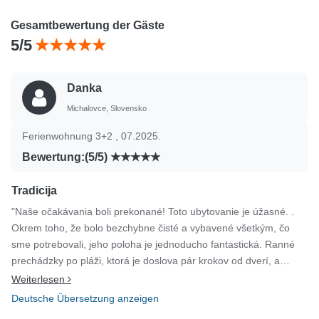
Gesamtbewertung der Gäste
5/5
Danka
Michalovce, Slovensko
Ferienwohnung 3+2 , 07.2025.
Bewertung:(5/5)
Tradicija
"Naše očakávania boli prekonané! Toto ubytovanie je úžasné. .
Okrem toho, že bolo bezchybne čisté a vybavené všetkým, čo
sme potrebovali, jeho poloha je jednoducho fantastická. Ranné
prechádzky po pláži, ktorá je doslova pár krokov od dverí, a
večerné posedenia na veľkej terase s pohárom vína pri západe
Weiterlesen
slnka... to sú chvíle, na ktoré sa nezabúda. Chceme sa
Deutsche Übersetzung anzeigen
poďakovať aj majiteľom za ich srdečnosť a pohostinnosť. Cítili