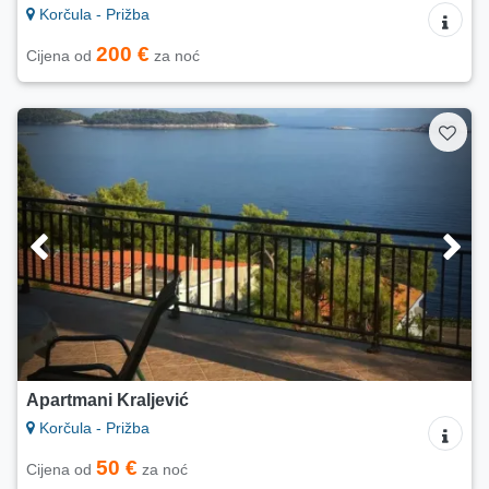
Korčula - Prižba
200 €
Cijena od
za noć
Apartmani Kraljević
Korčula - Prižba
50 €
Cijena od
za noć