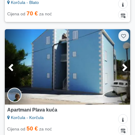
Korčula - Blato
70 €
Cijena od
za noć
Apartmani Plava kuća
Korčula - Korčula
50 €
Cijena od
za noć