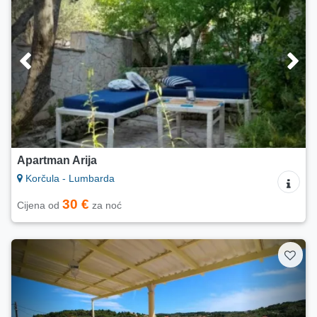
Apartman Arija
Korčula - Lumbarda
30 €
Cijena od
za noć