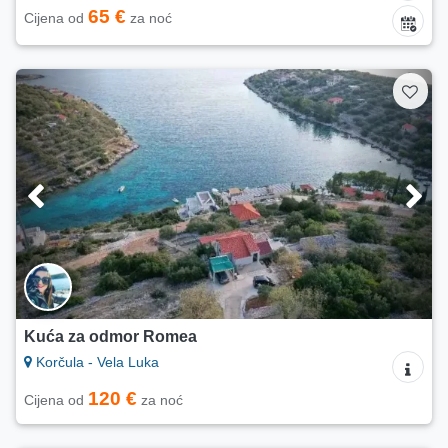
65 €
Cijena od
za noć
Kuća za odmor Romea
Korčula - Vela Luka
120 €
Cijena od
za noć