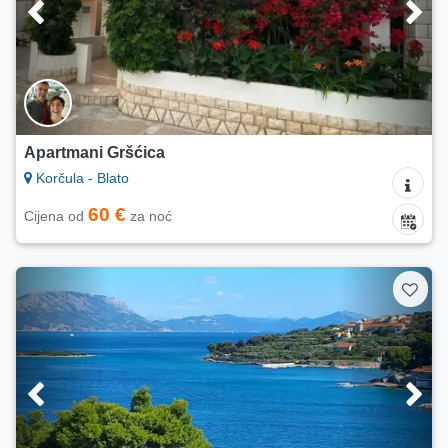
Apartmani Gršćica
Korčula - Blato
60 €
Cijena od
za noć