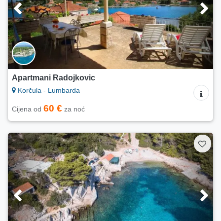
Apartmani Radojkovic
Korčula - Lumbarda
60 €
Cijena od
za noć