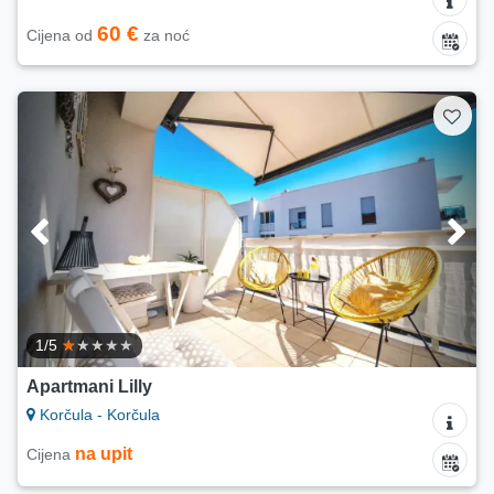
60 €
Cijena od
za noć
1/5
Apartmani Lilly
Korčula - Korčula
na upit
Cijena