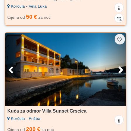
Korčula - Vela Luka
50 €
Cijena od
za noć
Kuća za odmor Villa Sunset Grscica
Korčula - Prižba
200 €
Cijena od
za noć