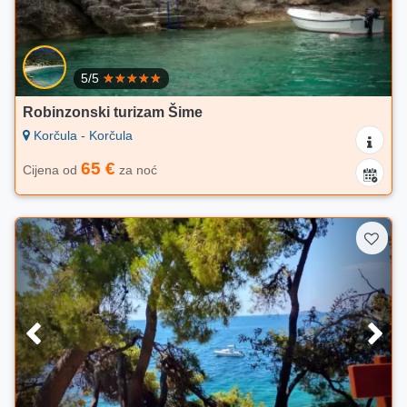
5/5
Robinzonski turizam Šime
Korčula - Korčula
65 €
Cijena od
za noć