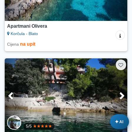
Apartmani Olivera
Korčula - Blato
na upit
Cijena
✦
AI
5/5