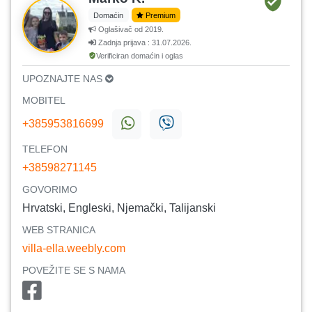
Domaćin
Premium
Oglašivač od 2019.
Zadnja prijava : 31.07.2026.
Verificiran domaćin i oglas
UPOZNAJTE NAS
MOBITEL
+385953816699
TELEFON
+38598271145
GOVORIMO
Hrvatski, Engleski, Njemački, Talijanski
WEB STRANICA
villa-ella.weebly.com
POVEŽITE SE S NAMA