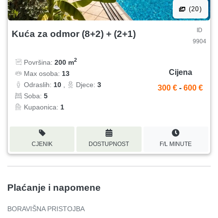
je za smještaj drugih obitelji s djecom u terminima kada je
(20)
mi ne koristimo! Mi smo tradicionalna kršćanska obitelj i
preferiramo takve goste koji cijene hrvatsku kulturu i
ID
Kuća za odmor (8+2) + (2+1)
običaje! Web adresa Villa Elle je: http://villa-
9904
ella.weebly.com/
2
Površina:
200 m
Cijena
Max osoba:
13
Odraslih:
10
,
Djece:
3
300 €
-
600 €
Soba:
5
Kupaonica:
1
CJENIK
DOSTUPNOST
F/L MINUTE
Plaćanje i napomene
BORAVIŠNA PRISTOJBA