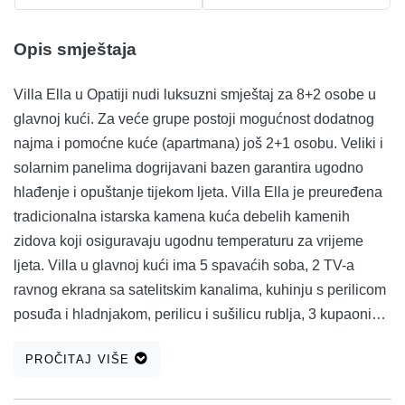
Opis smještaja
Villa Ella u Opatiji nudi luksuzni smještaj za 8+2 osobe u
glavnoj kući. Za veće grupe postoji mogućnost dodatnog
najma i pomoćne kuće (apartmana) još 2+1 osobu. Veliki i
solarnim panelima dogrijavani bazen garantira ugodno
hlađenje i opuštanje tijekom ljeta. Villa Ella je preuređena
tradicionalna istarska kamena kuća debelih kamenih
zidova koji osiguravaju ugodnu temperaturu za vrijeme
ljeta. Villa u glavnoj kući ima 5 spavaćih soba, 2 TV-a
ravnog ekrana sa satelitskim kanalima, kuhinju s perilicom
posuđa i hladnjakom, perilicu i sušilicu rublja, 3 kupaonice
s kadom i 2 vanjska tuša. Villa je opremljena sa besplatnim
PROČITAJ VIŠE
bežičnim brzim pristupom internetu i klima uređajima na
svakom katu. Villa Ella garantira gostima potpunu