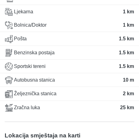
Ljekarna
1 km
Bolnica/Doktor
1 km
Pošta
1.5 km
Benzinska postaja
1.5 km
Sportski tereni
1.5 km
Autobusna stanica
10 m
Željeznička stanica
2 km
Zračna luka
25 km
Lokacija smještaja na karti