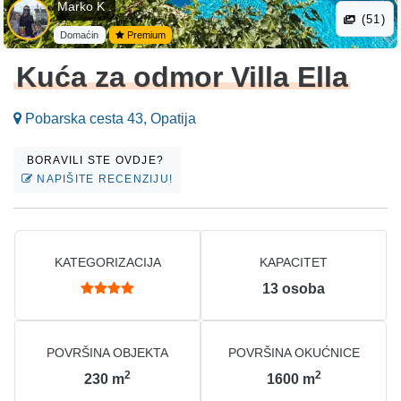
Marko K .
(51)
Domaćin
Premium
Kuća za odmor Villa Ella
Pobarska cesta 43, Opatija
BORAVILI STE OVDJE?
NAPIŠITE RECENZIJU!
KATEGORIZACIJA
KAPACITET
13
osoba
POVRŠINA OBJEKTA
POVRŠINA OKUĆNICE
2
2
230
m
1600
m