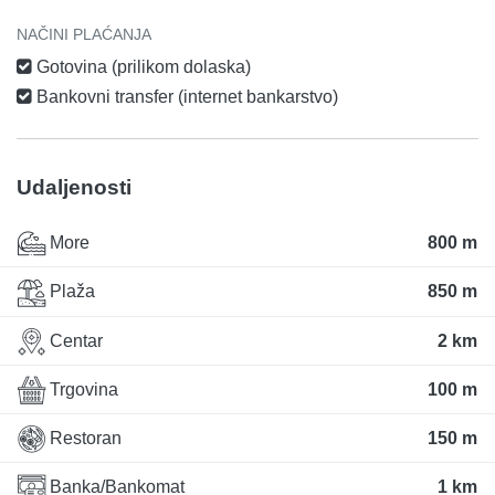
NAČINI PLAĆANJA
Gotovina (prilikom dolaska)
Bankovni transfer (internet bankarstvo)
Udaljenosti
More
800 m
Plaža
850 m
Centar
2 km
Trgovina
100 m
Restoran
150 m
Banka/Bankomat
1 km