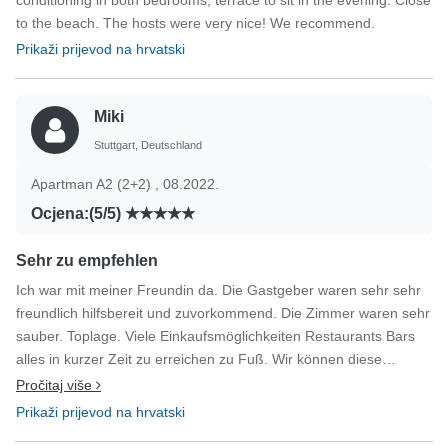
conditioning in both bedrooms, terrace to sit in the evening. Close
to the beach. The hosts were very nice! We recommend.
Prikaži prijevod na hrvatski
Miki
Stuttgart, Deutschland
Apartman A2 (2+2) , 08.2022.
Ocjena:(5/5)
Sehr zu empfehlen
Ich war mit meiner Freundin da. Die Gastgeber waren sehr sehr
freundlich hilfsbereit und zuvorkommend. Die Zimmer waren sehr
sauber. Toplage. Viele Einkaufsmöglichkeiten Restaurants Bars
alles in kurzer Zeit zu erreichen zu Fuß. Wir können diese
Unterkunft nur weiter empfehlen und wir werden wieder kommen.
Pročitaj više
Prikaži prijevod na hrvatski