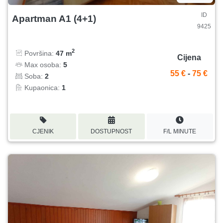
ID
Apartman A1 (4+1)
9425
2
Površina:
47 m
Cijena
Max osoba:
5
55 €
-
75 €
Soba:
2
Kupaonica:
1
CJENIK
DOSTUPNOST
F/L MINUTE