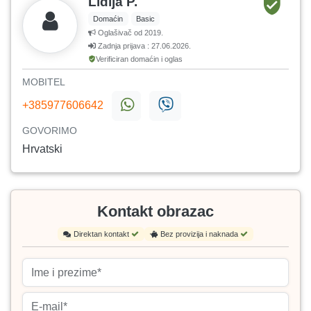
Lidija P.
Domaćin
Basic
Oglašivač od 2019.
Zadnja prijava : 27.06.2026.
Verificiran domaćin i oglas
MOBITEL
+385977606642
GOVORIMO
Hrvatski
Kontakt obrazac
Direktan kontakt
Bez provizija i naknada