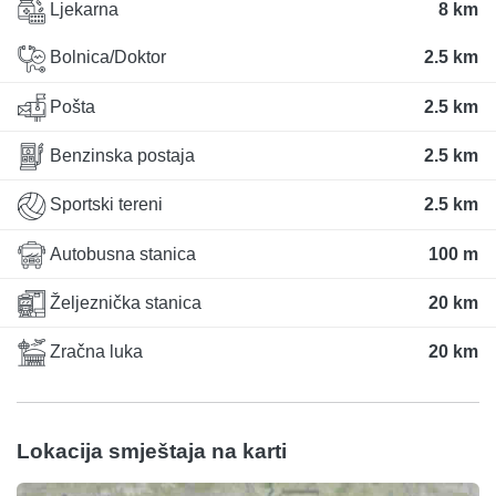
Ljekarna
8 km
Bolnica/Doktor
2.5 km
Pošta
2.5 km
Benzinska postaja
2.5 km
Sportski tereni
2.5 km
Autobusna stanica
100 m
Željeznička stanica
20 km
Zračna luka
20 km
Lokacija smještaja na karti