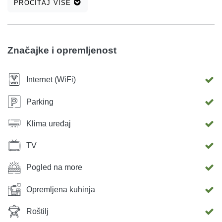
PROČITAJ VIŠE
Značajke i opremljenost
Internet (WiFi)
Parking
Klima uređaj
TV
Pogled na more
Opremljena kuhinja
Roštilj