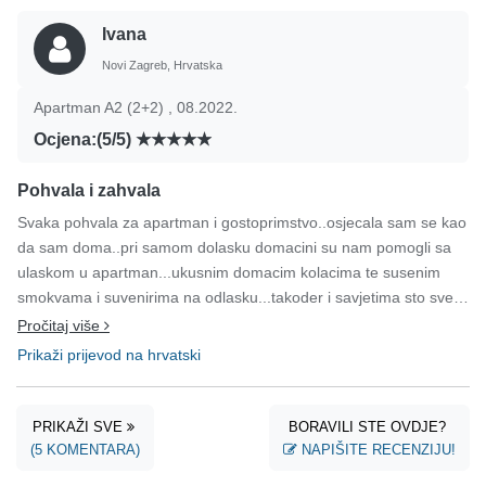
Ivana
Novi Zagreb, Hrvatska
Apartman A2 (2+2) , 08.2022.
Ocjena:(5/5)
Pohvala i zahvala
Svaka pohvala za apartman i gostoprimstvo..osjecala sam se kao
da sam doma..pri samom dolasku domacini su nam pomogli sa
ulaskom u apartman...ukusnim domacim kolacima te susenim
smokvama i suvenirima na odlasku...takoder i savjetima sto sve
trebamo posjetiti..2 tj je bilo premalo a za ostanak duze apartman
Pročitaj više
je vec bio zauzet. Hvala velika od srca..vidimo se opet ❤
Prikaži prijevod na hrvatski
PRIKAŽI SVE
BORAVILI STE OVDJE?
(5 KOMENTARA)
NAPIŠITE RECENZIJU!