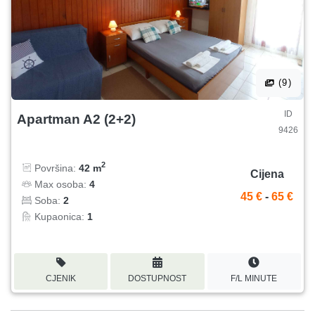
(9)
ID
Apartman A2 (2+2)
9426
2
Površina:
42 m
Cijena
Max osoba:
4
45 €
-
65 €
Soba:
2
Kupaonica:
1
CJENIK
DOSTUPNOST
F/L MINUTE