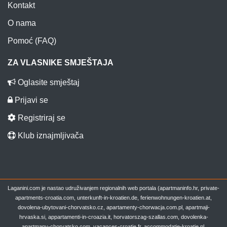
Kontakt
O nama
Pomoć (FAQ)
ZA VLASNIKE SMJEŠTAJA
Oglasite smještaj
Prijavi se
Registriraj se
Klub iznajmljivača
Laganini.com je nastao udruživanjem regionalnih web portala (apartmaninfo.hr, private-
apartments-croatia.com, unterkunft-in-kroatien.de, ferienwohnungen-kroatien.at,
dovolena-ubytovani-chorvatsko.cz, apartamenty-chorwacja.com.pl, apartmaji-
hrvaska.si, appartamenti-in-croazia.it, horvatorszag-szallas.com, dovolenka-
apartmany-chorvatsko.com, vacances-croatie.fr, accommodatie-kroatie.nl,