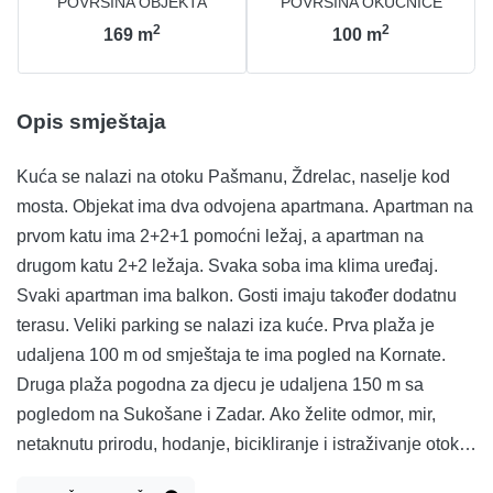
POVRŠINA OBJEKTA
POVRŠINA OKUĆNICE
2
2
169
m
100
m
Opis smještaja
Kuća se nalazi na otoku Pašmanu, Ždrelac, naselje kod
mosta. Objekat ima dva odvojena apartmana. Apartman na
prvom katu ima 2+2+1 pomoćni ležaj, a apartman na
drugom katu 2+2 ležaja. Svaka soba ima klima uređaj.
Svaki apartman ima balkon. Gosti imaju također dodatnu
terasu. Veliki parking se nalazi iza kuće. Prva plaža je
udaljena 100 m od smještaja te ima pogled na Kornate.
Druga plaža pogodna za djecu je udaljena 150 m sa
pogledom na Sukošane i Zadar. Ako želite odmor, mir,
netaknutu prirodu, hodanje, bicikliranje i istraživanje otoka,
ovo je pravo mjesto za Vas.