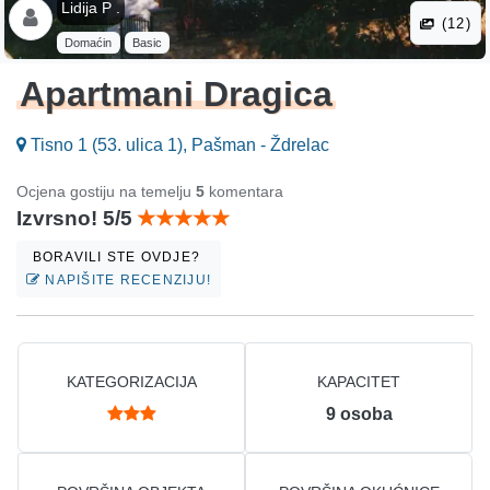
Lidija P .
(12)
Domaćin
Basic
Apartmani Dragica
Tisno 1 (53. ulica 1), Pašman - Ždrelac
Ocjena gostiju na temelju
5
komentara
Izvrsno! 5/5
BORAVILI STE OVDJE?
NAPIŠITE RECENZIJU!
KATEGORIZACIJA
KAPACITET
9
osoba