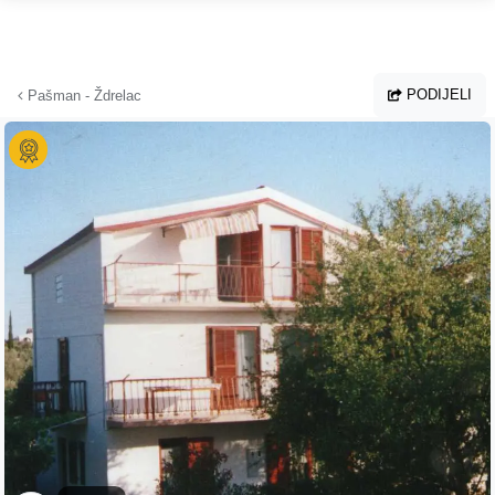
Preskoči na glavni sadržaj
PODIJELI
Pašman - Ždrelac