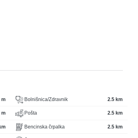
 m
Bolnišnica/Zdravnik
2.5 km
 m
Pošta
2.5 km
 km
Bencinska črpalka
2.5 km