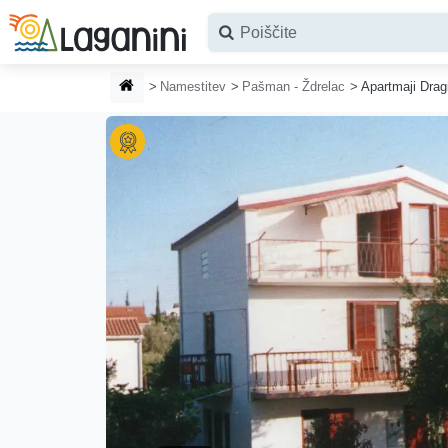
Preskoči na glavno vsebino
DOMAČA STRAN
Namestitev
Pašman - Ždrelac
Apartmaji Drag