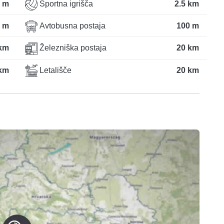
 m
Športna igrišča
2.5 km
 m
Avtobusna postaja
100 m
 km
Železniška postaja
20 km
km
Letališče
20 km