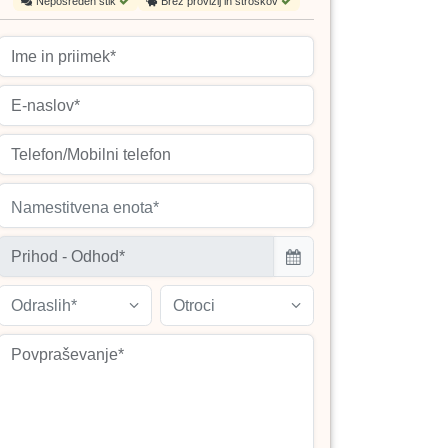
Neposreden stik
Brez provizij in stroškov
Namestitvena enota*
Odraslih*
Otroci