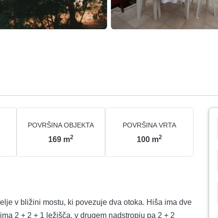
POVRŠINA OBJEKTA
POVRŠINA VRTA
2
2
169
m
100
m
je v bližini mostu, ki povezuje dva otoka. Hiša ima dve
ima 2 + 2 + 1 ležišča, v drugem nadstropju pa 2 + 2