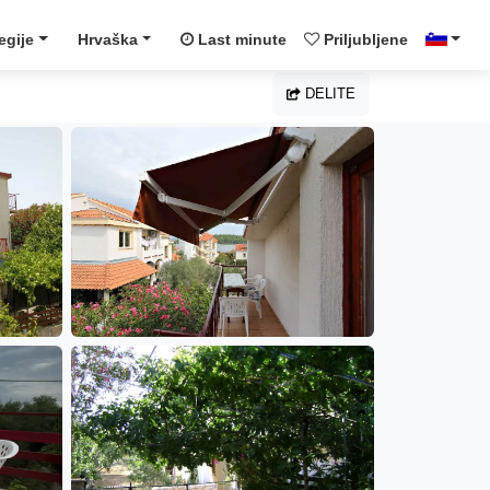
egije
Hrvaška
Last minute
Priljubljene
DELITE