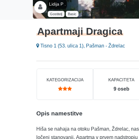
Lidija P .
Gostitelj
Basic
Apartmaji Dragica
Tisno 1 (53. ulica 1), Pašman - Ždrelac
KATEGORIZACIJA
KAPACITETA
9
oseb
Opis namestitve
Hiša se nahaja na otoku Pašman, Ždrelac, nasel
ločeni stanovanji. Apartma v prvem nadstropju 