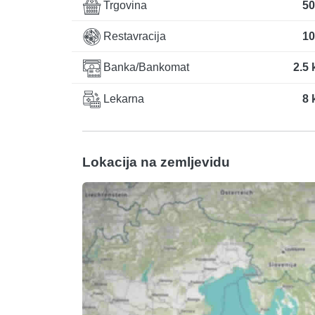
Trgovina
50
Restavracija
10
Banka/Bankomat
2.5
Lekarna
8 
Lokacija na zemljevidu