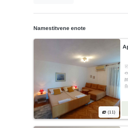
Namestitvene enote
A
(11)