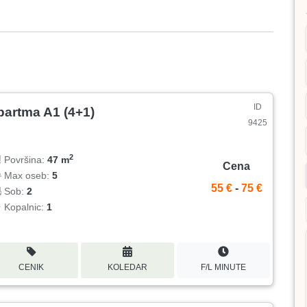
ID
partma A1 (4+1)
9425
2
Površina:
47 m
Cena
Max oseb:
5
55 €
-
75 €
Sob:
2
Kopalnic:
1
CENIK
KOLEDAR
F/L MINUTE