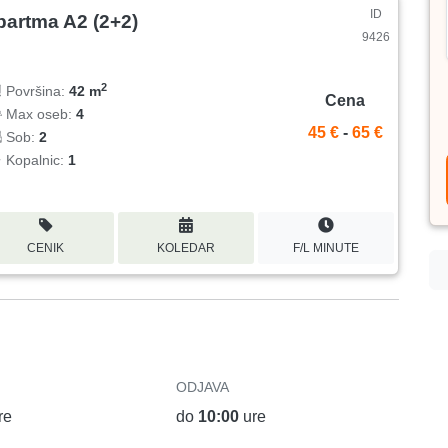
ID
partma A2 (2+2)
9426
2
Površina:
42 m
Cena
Max oseb:
4
45 €
-
65 €
Sob:
2
Kopalnic:
1
CENIK
KOLEDAR
F/L MINUTE
ODJAVA
re
do
10:00
ure