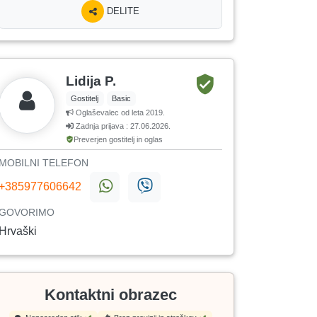
DELITE
Lidija P.
Gostitelj
Basic
Oglaševalec od leta 2019.
Zadnja prijava : 27.06.2026.
Preverjen gostitelj in oglas
MOBILNI TELEFON
+385977606642
GOVORIMO
Hrvaški
Kontaktni obrazec