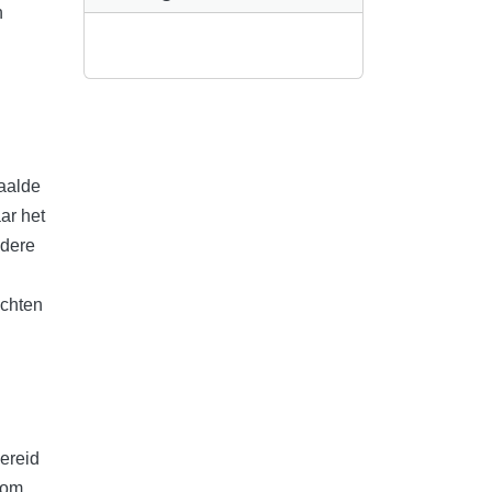
n
paalde
ar het
ndere
echten
bereid
 om