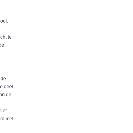
ool.
,
cht te
de
ide
le deel
van de
sief
erd met