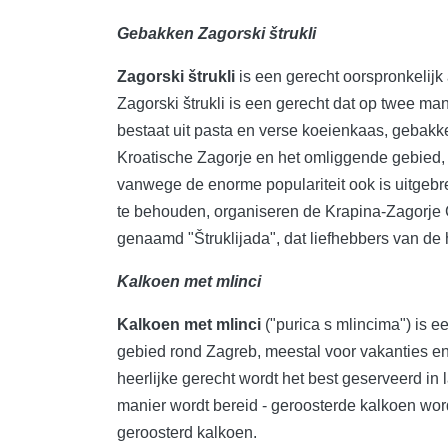
Gebakken Zagorski štrukli
Zagorski štrukli
is een gerecht oorspronkelijk
Zagorski štrukli is een gerecht dat op twee ma
bestaat uit pasta en verse koeienkaas, gebakk
Kroatische Zagorje en het omliggende gebied, k
vanwege de enorme populariteit ook is uitgebre
te behouden, organiseren de Krapina-Zagorje
genaamd "Štruklijada", dat liefhebbers van de 
Kalkoen met mlinci
Kalkoen met mlinci
("purica s mlincima") is ee
gebied rond Zagreb, meestal voor vakanties en
heerlijke gerecht wordt het best geserveerd in
manier wordt bereid - geroosterde kalkoen wo
geroosterd kalkoen.