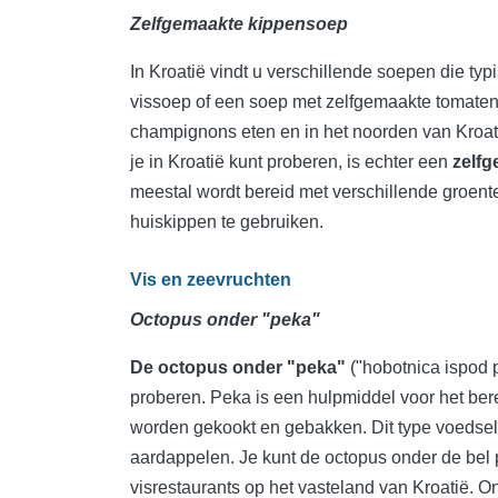
Zelfgemaakte kippensoep
In Kroatië vindt u verschillende soepen die typ
vissoep of een soep met zelfgemaakte tomaten p
champignons eten en in het noorden van Kroa
je in Kroatië kunt proberen, is echter een
zelf
meestal wordt bereid met verschillende groente
huiskippen te gebruiken.
Vis en zeevruchten
Octopus onder "peka"
De octopus onder "peka"
("hobotnica ispod p
proberen. Peka is een hulpmiddel voor het bere
worden gekookt en gebakken. Dit type voedselbe
aardappelen. Je kunt de octopus onder de bel p
visrestaurants op het vasteland van Kroatië. O