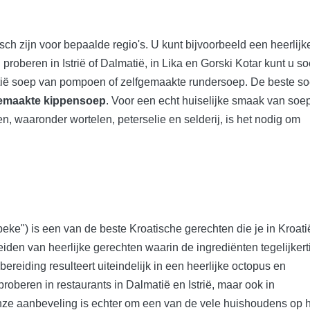
isch zijn voor bepaalde regio's. U kunt bijvoorbeeld een heerlijk
roberen in Istrië of Dalmatië, in Lika en Gorski Kotar kunt u s
tië soep van pompoen of zelfgemaakte rundersoep. De beste so
gemaakte kippensoep
. Voor een echt huiselijke smaak van soep
n, waaronder wortelen, peterselie en selderij, is het nodig om
eke") is een van de beste Kroatische gerechten die je in Kroati
iden van heerlijke gerechten waarin de ingrediënten tegelijkert
reiding resulteert uiteindelijk in een heerlijke octopus en
roberen in restaurants in Dalmatië en Istrië, maar ook in
nze aanbeveling is echter om een ​​van de vele huishoudens op 