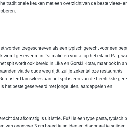
e traditionele keuken met een overzicht van de beste vlees- e
roberen.
niet worden toegeschreven als een typisch gerecht voor een be
k wordt geserveerd in Dalmatië en vooral op het eiland Pag, wa
et spit wordt ook bereid in Lika en Gorski Kotar, maar ook in a
aanden via de oude weg rijdt, zul je zeker talloze restaurants
roosterd lamsvlees aan het spit is een van de heerlijkste ger
het is het beste geserveerd met jonge uien, aardappelen en
recht dat afkomstig is uit Istrië. Fuži is een type pasta, typisch 
etten van ongeveer 3 cm breed te snijden en diagonaal te snijden