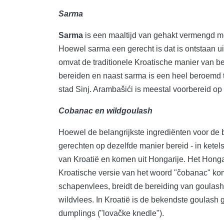
Sarma
Sarma
is een maaltijd van gehakt vermengd met
Hoewel sarma een gerecht is dat is ontstaan ​​u
omvat de traditionele Kroatische manier van be
bereiden en naast sarma is een heel beroemd t
stad Sinj. Arambašići is meestal voorbereid op
Cobanac en wildgoulash
Hoewel de belangrijkste ingrediënten voor de
gerechten op dezelfde manier bereid - in ketels
van Kroatië en komen uit Hongarije. Het Honga
Kroatische versie van het woord "čobanac" kom
schapenvlees, breidt de bereiding van goulash z
wildvlees. In Kroatië is de bekendste goulash 
dumplings ("lovačke knedle").