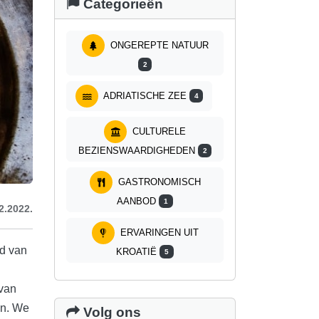
Categorieën
ONGEREPTE NATUUR
2
ADRIATISCHE ZEE
4
CULTURELE
BEZIENSWAARDIGHEDEN
2
GASTRONOMISCH
AANBOD
1
2.2022.
ERVARINGEN UIT
d van
KROATIË
5
 van
en. We
Volg ons