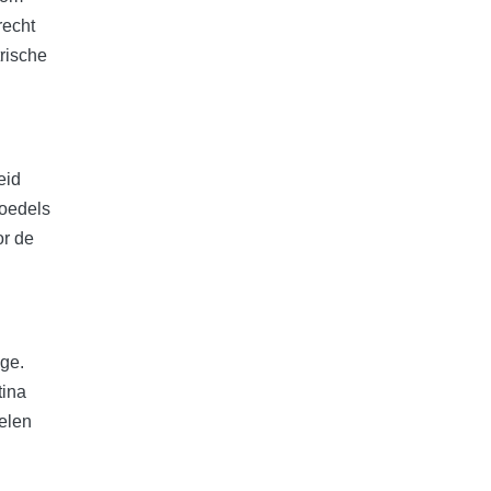
recht
trische
eid
noedels
or de
ige.
tina
pelen