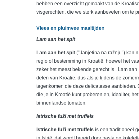
hebben een overzicht gemaakt van de Kroatisch
visgerechten, die we sterk aanbevelen om te p
Vlees en pluimvee maaltijden
Lam aan het spit
Lam aan het spit
("Janjetina na ražnju") kan 
regio of bestemming in Kroatië, hoewel het vaa
zeker het meest bekende gerecht is . Lam aan h
delen van Kroatië, dus als je tijdens de zomerm
tegenkomen die deze delicatesse aanbieden. Ge
die je in Kroatië kunt proberen en, idealiter, 
binnenlandse tomaten.
Istrische fuži met truffels
Istrische fuži met truffels
is een traditioneel ge
in Istrië, dat wordt bereid door pasta op kotel