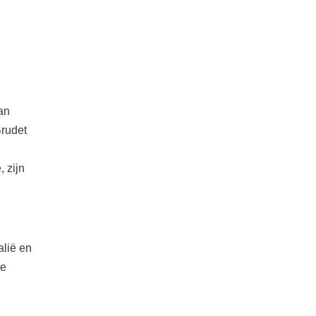
an
Brudet
, zijn
alië en
je