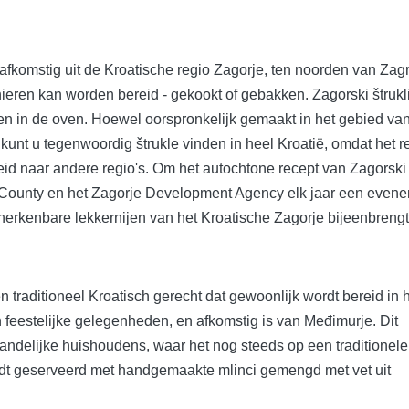
 afkomstig uit de Kroatische regio Zagorje, ten noorden van Zag
nieren kan worden bereid - gekookt of gebakken. Zagorski štrukl
en in de oven. Hoewel oorspronkelijk gemaakt in het gebied van
unt u tegenwoordig štrukle vinden in heel Kroatië, omdat het r
id naar andere regio's. Om het autochtone recept van Zagorski 
 County en het Zagorje Development Agency elk jaar een even
herkenbare lekkernijen van het Kroatische Zagorje bijeenbrengt
n traditioneel Kroatisch gerecht dat gewoonlijk wordt bereid in 
 feestelijke gelegenheden, en afkomstig is van Međimurje. Dit
 landelijke huishoudens, waar het nog steeds op een traditionele
rdt geserveerd met handgemaakte mlinci gemengd met vet uit