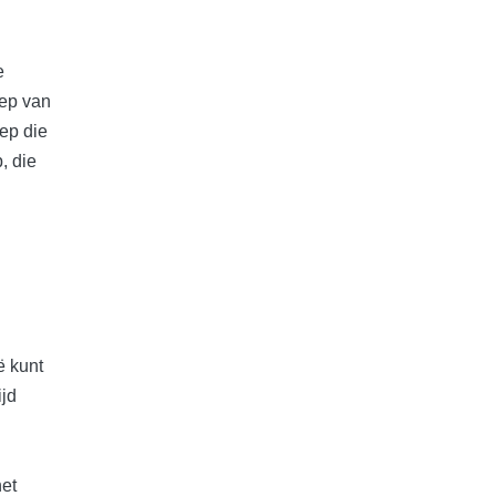
e
oep van
ep die
, die
ë kunt
ijd
het