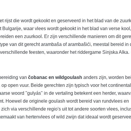
 rijst die wordt gekookt en geserveerd in het blad van de zuurk
it Bulgarije, waar vlees wordt gekookt in het blad van verse kool
reiden een zuurkool. Er zijn verschillende manieren om dit gere
ype van dit gerecht arambaša of arambašići, meestal bereid in 
 verschillende feesten, waaronder het riddergame Sinjska Alka.
 bereiding van
čobanac en wildgoulash
anders zijn, worden be
 op open vuur. Beide gerechten zijn typisch voor het continenta
arse woord "gulyás" in de vertaling betekent een herder, waar
t. Hoewel de originele goulash wordt bereid van rundvlees en
ich via verschillende regio's uit tot andere soorten vlees, inclu
gemaakt van hertenvlees of wild zwijn dat ideaal wordt geserve