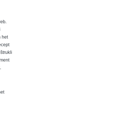
reb.
i
 het
ecept
štrukli
ement
.
het