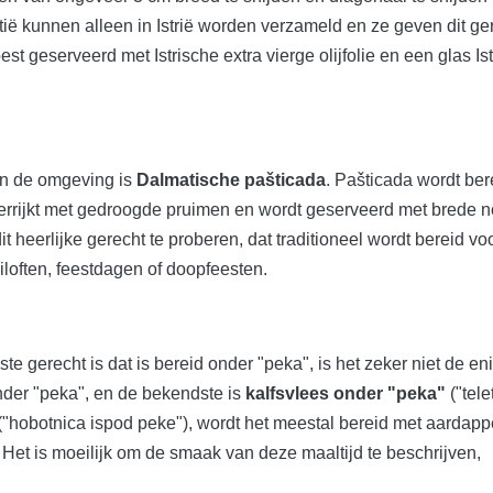
atië kunnen alleen in Istrië worden verzameld en ze geven dit ge
st geserveerd met Istrische extra vierge olijfolie en een glas Is
en de omgeving is
Dalmatische pašticada
. Pašticada wordt ber
verrijkt met gedroogde pruimen en wordt geserveerd met brede 
 heerlijke gerecht te proberen, dat traditioneel wordt bereid vo
loften, feestdagen of doopfeesten.
 gerecht is dat is bereid onder "peka", is het zeker niet de en
nder "peka", en de bekendste is
kalfsvlees onder "peka"
("tele
 ("hobotnica ispod peke"), wordt het meestal bereid met aardap
 Het is moeilijk om de smaak van deze maaltijd te beschrijven,