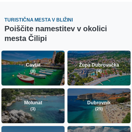
TURISTIČNA MESTA V BLIŽINI
Poiščite namestitev v okolici
mesta Čilipi
Cavtat
Župa Dubrovačka
(8)
(4)
Molunat
Dubrovnik
(3)
(25)