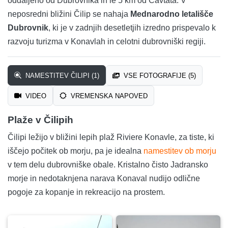
oddaljeno od Dubrovnika in le 5 km od Cavtata. V
neposredni bližini Čilip se nahaja
Mednarodno letališče
Dubrovnik
, ki je v zadnjih desetletjih izredno prispevalo k
razvoju turizma v Konavlah in celotni dubrovniški regiji.
NAMESTITEV ČILIPI (1)
VSE FOTOGRAFIJE (5)
VIDEO
VREMENSKA NAPOVED
Plaže v Čilipih
Čilipi ležijo v bližini lepih plaž Riviere Konavle, za tiste, ki
iščejo počitek ob morju, pa je idealna
namestitev ob morju
v tem delu dubrovniške obale. Kristalno čisto Jadransko
morje in nedotaknjena narava Konaval nudijo odlične
pogoje za kopanje in rekreacijo na prostem.