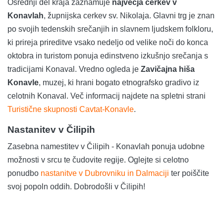
Osrednji del kraja zaznamuje
največja cerkev v
Konavlah
, župnijska cerkev sv. Nikolaja. Glavni trg je znan
po svojih tedenskih srečanjih in slavnem ljudskem folkloru,
ki prireja prireditve vsako nedeljo od velike noči do konca
oktobra in turistom ponuja edinstveno izkušnjo srečanja s
tradicijami Konaval. Vredno ogleda je
Zavičajna hiša
Konavle
, muzej, ki hrani bogato etnografsko gradivo iz
celotnih Konaval. Več informacij najdete na spletni strani
Turistične skupnosti Cavtat-Konavle
.
Nastanitev v Čilipih
Zasebna namestitev v Čilipih - Konavlah ponuja udobne
možnosti v srcu te čudovite regije. Oglejte si celotno
ponudbo
nastanitve v Dubrovniku in Dalmaciji
ter poiščite
svoj popoln oddih. Dobrodošli v Čilipih!