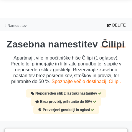
Preskoči na glavno vsebino
DELITE
Namestitev
Zasebna namestitev
Čilipi
Apartmaji, vile in počitniške hiše Čilipi (1 oglasov).
Preglejte, primerjajte in filtrirajte ponudbo ter stopite v
neposreden stik z gostitelji. Rezervirajte zasebno
nastanitev brez posrednikov, stroškov in provizij ter
prihranite do 50 %.
Spoznajte več o destinaciji Čilipi.
Neposreden stik z lastniki nastanitev
Brez provizij, prihranite do 50%
Preverjeni gostitelji in oglasi