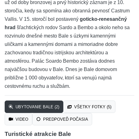
už od doby bronzovej a prvý historický záznam je z 10.
storočia, kedy sa spomína ako obranná pevnosť Castrum
Vallis. V 15. storočí bol postavený
goticko-renesančný
hrad
šľachtických rodov Sardo a Bembo a okolo neho sa
rozvinulo dnešné mesto Bale s úzkymi kamennými
uličkami a kamennými domami a mimoriadne dobre
zachovanou tradičnou istrijskou architektúrou a
atmosférou. Palác Soardo Bembo zostáva dodnes
najväčšou budovou v Bale. Dnes je Bale domovom
približne 1 000 obyvateľov, ktorí sa venujú najmä
cestovnému ruchu a službám.
UBYTOVANIE BALE (2)
VŠETKY FOTKY (5)
VIDEO
PREDPOVEĎ POČASIA
Turistické atrakcie Bale