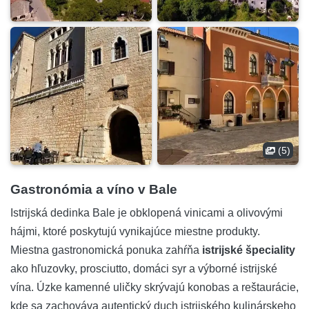
(5)
Gastronómia a víno v Bale
Istrijská dedinka Bale je obklopená vinicami a olivovými
hájmi, ktoré poskytujú vynikajúce miestne produkty.
Miestna gastronomická ponuka zahŕňa
istrijské špeciality
ako hľuzovky, prosciutto, domáci syr a výborné istrijské
vína. Úzke kamenné uličky skrývajú konobas a reštaurácie,
kde sa zachováva autentický duch istrijského kulinárskeho