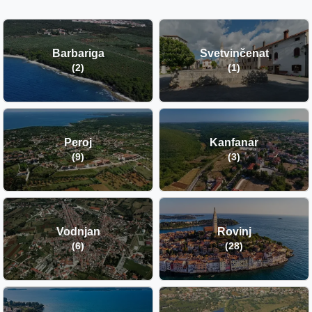
Barbariga
Svetvinčenat
(2)
(1)
Peroj
Kanfanar
(9)
(3)
Vodnjan
Rovinj
(6)
(28)