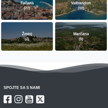
Fažana
Valbandon
(27)
(10)
Žminj
Marčana
(2)
(5)
SPOJTE SA S NAMI