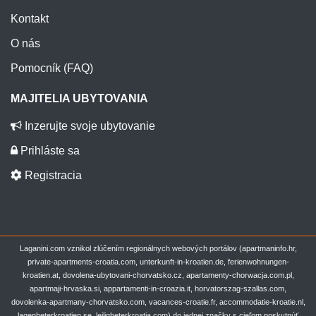
Kontakt
O nás
Pomocník (FAQ)
MAJITELIA UBYTOVANIA
Inzerujte svoje ubytovanie
Prihláste sa
Registracia
Laganini.com vznikol zlúčením regionálnych webových portálov (apartmaninfo.hr,
private-apartments-croatia.com, unterkunft-in-kroatien.de, ferienwohnungen-
kroatien.at, dovolena-ubytovani-chorvatsko.cz, apartamenty-chorwacja.com.pl,
apartmaji-hrvaska.si, appartamenti-in-croazia.it, horvatorszag-szallas.com,
dovolenka-apartmany-chorvatsko.com, vacances-croatie.fr, accommodatie-kroatie.nl,
lagenheterkroatien.se, leiligheterkroatia.com) do jednej značky s cieľom poskytnúť