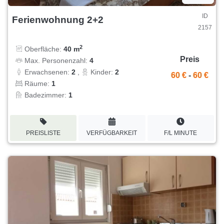
ID
Ferienwohnung 2+2
2157
2
Oberfläche:
40 m
Preis
Max. Personenzahl:
4
Erwachsenen:
2
,
Kinder:
2
60 €
-
60 €
Räume:
1
Badezimmer:
1
PREISLISTE
VERFÜGBARKEIT
F/L MINUTE