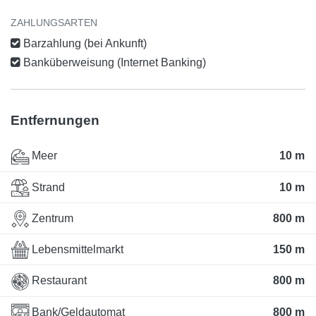
ZAHLUNGSARTEN
Barzahlung (bei Ankunft)
Banküberweisung (Internet Banking)
Entfernungen
Meer
10 m
Strand
10 m
Zentrum
800 m
Lebensmittelmarkt
150 m
Restaurant
800 m
Bank/Geldautomat
800 m