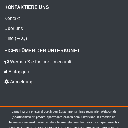
KONTAKTIERE UNS
Kontakt
Über uns
Hilfe (FAQ)
EIGENTÜMER DER UNTERKUNFT
Werben Sie für Ihre Unterkunft
Einloggen
Anmeldung
Laganini.com entstand durch den Zusammenschluss regionaler Webportale
(apartmaninfo.hr, private-apartments-croatia.com, unterkunft-in-kroatien.de,
ferienwohnungen-kroatien.at, dovolena-ubytovani-chorvatsko.cz, apartamenty-
chorwacja.com.pl, apartmaji-hrvaska.si, appartamenti-in-croazia.it, horvatorszag-