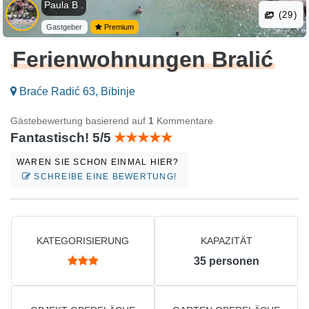
Paula B .
(29)
Gastgeber
Premium
Ferienwohnungen Bralić
Braće Radić 63, Bibinje
Gästebewertung basierend auf
1
Kommentare
Fantastisch! 5/5
WAREN SIE SCHON EINMAL HIER?
SCHREIBE EINE BEWERTUNG!
KATEGORISIERUNG
KAPAZITÄT
35
personen