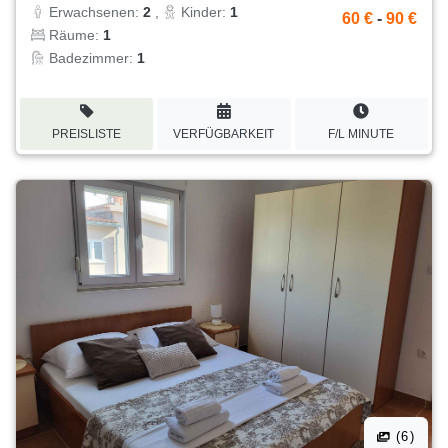
Erwachsenen:
2
,
Kinder:
1
60 €
-
90 €
Räume:
1
Badezimmer:
1
PREISLISTE
VERFÜGBARKEIT
F/L MINUTE
(6)