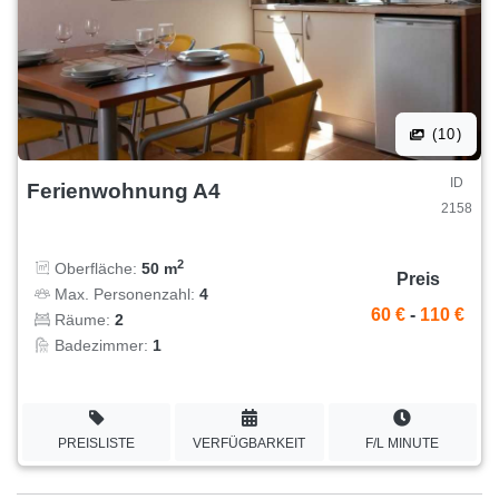
(10)
ID
Ferienwohnung A4
2158
2
Oberfläche:
50 m
Preis
Max. Personenzahl:
4
60 €
-
110 €
Räume:
2
Badezimmer:
1
PREISLISTE
VERFÜGBARKEIT
F/L MINUTE