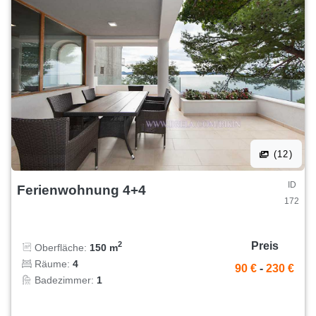
(12)
ID
Ferienwohnung 4+4
172
Preis
2
Oberfläche:
150 m
Räume:
4
90 €
-
230 €
Badezimmer:
1