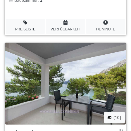
Badezimmer:
1
PREISLISTE
VERFÜGBARKEIT
F/L MINUTE
(10)
ID