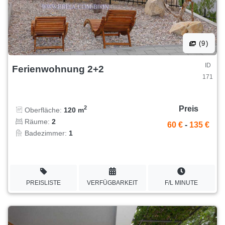
(9)
ID
Ferienwohnung 2+2
171
Preis
2
Oberfläche:
120 m
Räume:
2
60 €
-
135 €
Badezimmer:
1
PREISLISTE
VERFÜGBARKEIT
F/L MINUTE