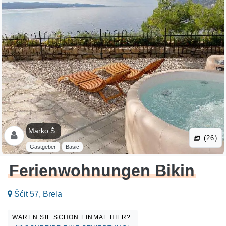
Marko Š .
(26)
Gastgeber
Basic
Ferienwohnungen Bikin
Šćit 57, Brela
WAREN SIE SCHON EINMAL HIER?