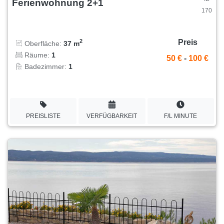
Ferienwohnung 2+1
170
Preis
2
Oberfläche:
37 m
Räume:
1
50 €
-
100 €
Badezimmer:
1
PREISLISTE
VERFÜGBARKEIT
F/L MINUTE