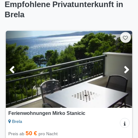
Empfohlene Privatunterkunft in
Brela
gen Mirko Stanicic
Ferienwohnungen
Brela
50 €
Preis ab
pro 
ro Nacht