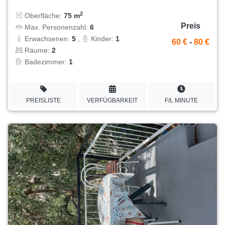
2
Oberfläche:
75 m
Preis
Max. Personenzahl:
6
Erwachsenen:
5
,
Kinder:
1
60 €
-
80 €
Räume:
2
Badezimmer:
1
PREISLISTE
VERFÜGBARKEIT
F/L MINUTE