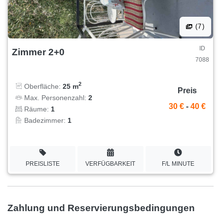
(7)
ID
Zimmer 2+0
7088
2
Oberfläche:
25 m
Preis
Max. Personenzahl:
2
30 €
-
40 €
Räume:
1
Badezimmer:
1
PREISLISTE
VERFÜGBARKEIT
F/L MINUTE
Zahlung und Reservierungsbedingungen