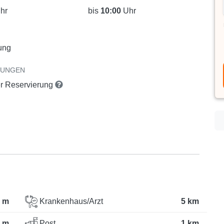
hr
bis
10:00
Uhr
ung
RUNGEN
er Reservierung
 m
Krankenhaus/Arzt
5 km
 m
Post
1 km