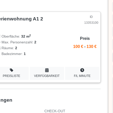
ID
erienwohnung A1 2
13353100
2
Oberfläche:
32 m
Preis
Max. Personenzahl:
2
100 €
-
130 €
Räume:
2
Badezimmer:
1
PREISLISTE
VERFÜGBARKEIT
F/L MINUTE
ungen
CHECK-OUT