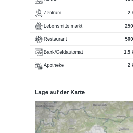
Zentrum
2 
Lebensmittelmarkt
250
Restaurant
500
Bank/Geldautomat
1.5
Apotheke
2 
Lage auf der Karte