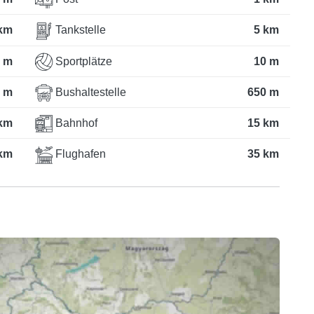
km
Tankstelle
5 km
 m
Sportplätze
10 m
 m
Bushaltestelle
650 m
 km
Bahnhof
15 km
km
Flughafen
35 km