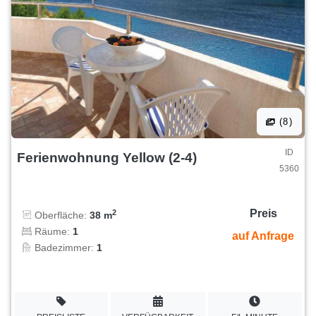
(8)
ID
Ferienwohnung Yellow (2-4)
5360
Preis
2
Oberfläche:
38 m
Räume:
1
auf Anfrage
Badezimmer:
1