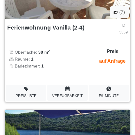
(7)
ID
Ferienwohnung Vanilla (2-4)
5359
Preis
2
Oberfläche:
38 m
Räume:
1
auf Anfrage
Badezimmer:
1
PREISLISTE
VERFÜGBARKEIT
F/L MINUTE