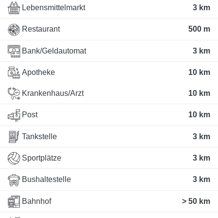
Lebensmittelmarkt
3 km
Restaurant
500 m
Bank/Geldautomat
3 km
Apotheke
10 km
Krankenhaus/Arzt
10 km
Post
10 km
Tankstelle
3 km
Sportplätze
3 km
Bushaltestelle
3 km
Bahnhof
> 50 km