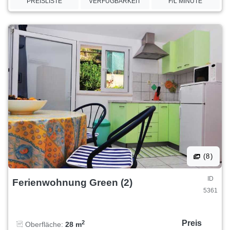
PREISLISTE
VERFÜGBARKEIT
F/L MINUTE
(8)
ID
Ferienwohnung Green (2)
5361
Preis
2
Oberfläche:
28 m