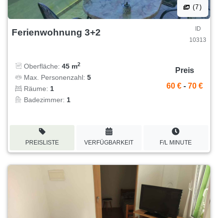
(7)
ID
Ferienwohnung 3+2
10313
2
Oberfläche:
45 m
Preis
Max. Personenzahl:
5
60 €
-
70 €
Räume:
1
Badezimmer:
1
PREISLISTE
VERFÜGBARKEIT
F/L MINUTE