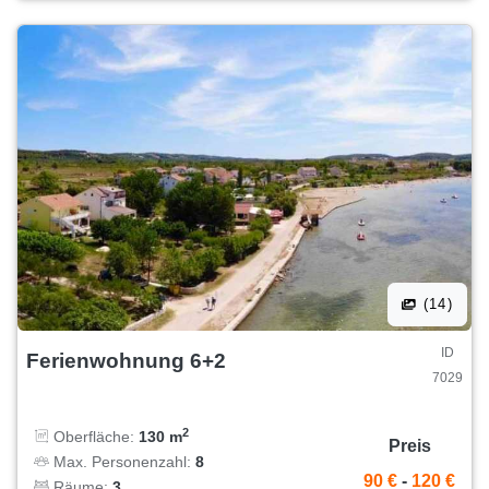
(14)
ID
Ferienwohnung 6+2
7029
2
Oberfläche:
130 m
Preis
Max. Personenzahl:
8
90 €
-
120 €
Räume:
3