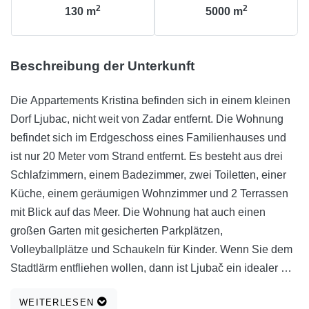
2
2
130
m
5000
m
Beschreibung der Unterkunft
Die Appartements Kristina befinden sich in einem kleinen
Dorf Ljubac, nicht weit von Zadar entfernt. Die Wohnung
befindet sich im Erdgeschoss eines Familienhauses und
ist nur 20 Meter vom Strand entfernt. Es besteht aus drei
Schlafzimmern, einem Badezimmer, zwei Toiletten, einer
Küche, einem geräumigen Wohnzimmer und 2 Terrassen
mit Blick auf das Meer. Die Wohnung hat auch einen
großen Garten mit gesicherten Parkplätzen,
Volleyballplätze und Schaukeln für Kinder. Wenn Sie dem
Stadtlärm entfliehen wollen, dann ist Ljubač ein idealer Ort
für Sie, ein kleines Dorf mit schönen Sandstränden ideal
WEITERLESEN
für kleine Kinder, Geschäfte, Cafés und Restaurants.