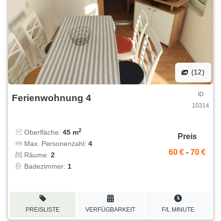
(12)
ID
Ferienwohnung 4
10314
2
Oberfläche:
45 m
Preis
Max. Personenzahl:
4
60 €
-
70 €
Räume:
2
Badezimmer:
1
PREISLISTE
VERFÜGBARKEIT
F/L MINUTE