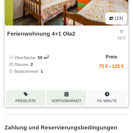
(13)
ID
Ferienwohnung 4+1 Ola2
5272
Preis
2
Oberfläche:
55 m
Räume:
2
75 €
-
125 €
Badezimmer:
1
PREISLISTE
VERFÜGBARKEIT
F/L MINUTE
Zahlung und Reservierungsbedingungen