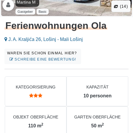
Martina M .
(14)
Gastgeber
Basic
Ferienwohnungen Ola
J. A. Kraljića 26, Lošinj - Mali Lošinj
WAREN SIE SCHON EINMAL HIER?
SCHREIBE EINE BEWERTUNG!
KATEGORISIERUNG
KAPAZITÄT
10
personen
OBJEKT OBERFLÄCHE
GARTEN OBERFLÄCHE
2
2
110
m
50
m