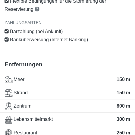
Flexible Bedingungen für die Stornierung der
Reservierung
ZAHLUNGSARTEN
Barzahlung (bei Ankunft)
Banküberweisung (Internet Banking)
Entfernungen
Meer
150 m
Strand
150 m
Zentrum
800 m
Lebensmittelmarkt
300 m
Restaurant
250 m