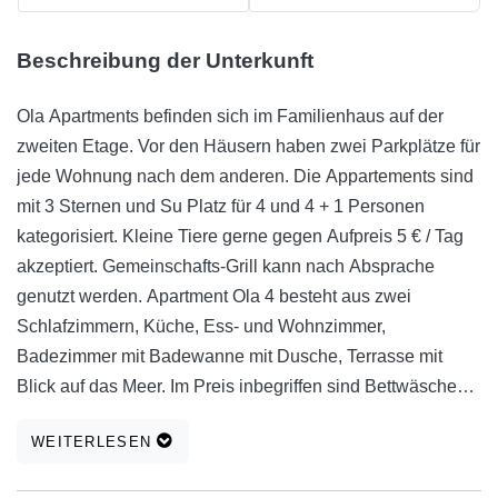
Beschreibung der Unterkunft
Ola Apartments befinden sich im Familienhaus auf der
zweiten Etage. Vor den Häusern haben zwei Parkplätze für
jede Wohnung nach dem anderen. Die Appartements sind
mit 3 Sternen und Su Platz für 4 und 4 + 1 Personen
kategorisiert. Kleine Tiere gerne gegen Aufpreis 5 € / Tag
akzeptiert. Gemeinschafts-Grill kann nach Absprache
genutzt werden. Apartment Ola 4 besteht aus zwei
Schlafzimmern, Küche, Ess- und Wohnzimmer,
Badezimmer mit Badewanne mit Dusche, Terrasse mit
Blick auf das Meer. Im Preis inbegriffen sind Bettwäsche
und Handtücher, Klimaanlage, kostenfreiem WLAN, TV
WEITERLESEN
Sat. Ola Apartment 4 + 1 besteht aus zwei Schlafzimmern,
Küche, Bad mit Badewanne mit Dusche, Esszimmer mit