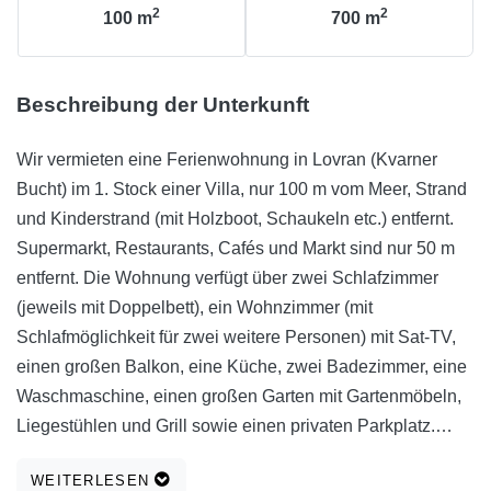
2
2
100
m
700
m
Beschreibung der Unterkunft
Wir vermieten eine Ferienwohnung in Lovran (Kvarner
Bucht) im 1. Stock einer Villa, nur 100 m vom Meer, Strand
und Kinderstrand (mit Holzboot, Schaukeln etc.) entfernt.
Supermarkt, Restaurants, Cafés und Markt sind nur 50 m
entfernt. Die Wohnung verfügt über zwei Schlafzimmer
(jeweils mit Doppelbett), ein Wohnzimmer (mit
Schlafmöglichkeit für zwei weitere Personen) mit Sat-TV,
einen großen Balkon, eine Küche, zwei Badezimmer, eine
Waschmaschine, einen großen Garten mit Gartenmöbeln,
Liegestühlen und Grill sowie einen privaten Parkplatz.
WLAN und Klimaanlage sind ebenfalls vorhanden. Die
WEITERLESEN
gemütliche und elegant eingerichtete Wohnung ist die