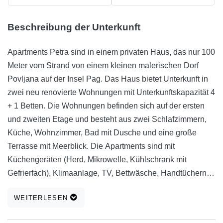
Beschreibung der Unterkunft
Apartments Petra sind in einem privaten Haus, das nur 100
Meter vom Strand von einem kleinen malerischen Dorf
Povljana auf der Insel Pag. Das Haus bietet Unterkunft in
zwei neu renovierte Wohnungen mit Unterkunftskapazität 4
+ 1 Betten. Die Wohnungen befinden sich auf der ersten
und zweiten Etage und besteht aus zwei Schlafzimmern,
Küche, Wohnzimmer, Bad mit Dusche und eine große
Terrasse mit Meerblick. Die Apartments sind mit
Küchengeräten (Herd, Mikrowelle, Kühlschrank mit
Gefrierfach), Klimaanlage, TV, Bettwäsche, Handtüchern
ausgestattet. Kostenlose Parkmöglichkeit, Internet,
WEITERLESEN
Nutzung von Grill und Außendusche. Innerhalb von 200-
500 Metern gibt es ein Restaurant, Geldautomaten und