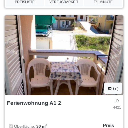
PREISLISTE
VERFÜGBARKEIT
F/L MINUTE
(7)
ID
Ferienwohnung A1 2
4421
Preis
2
Oberfläche:
30 m