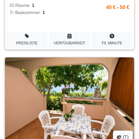
Räume:
1
40 €
-
50 €
Badezimmer:
1
PREISLISTE
VERFÜGBARKEIT
F/L MINUTE
(7)