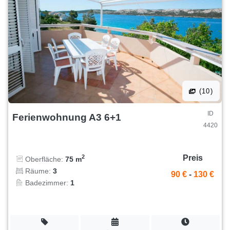
(10)
ID
Ferienwohnung A3 6+1
4420
Preis
2
Oberfläche:
75 m
Räume:
3
90 €
-
130 €
Badezimmer:
1