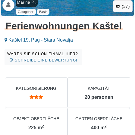
Marina P .
(37)
Gastgeber
Basic
Ferienwohnungen Kaštel
Kaštel 19, Pag - Stara Novalja
WAREN SIE SCHON EINMAL HIER?
SCHREIBE EINE BEWERTUNG!
KATEGORISIERUNG
KAPAZITÄT
20
personen
OBJEKT OBERFLÄCHE
GARTEN OBERFLÄCHE
2
2
225
m
400
m