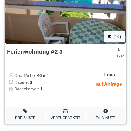
(10)
ID
Ferienwohnung A2 3
10632
Preis
2
Oberfläche:
40 m
Räume:
1
auf Anfrage
Badezimmer:
1
PREISLISTE
VERFÜGBARKEIT
F/L MINUTE